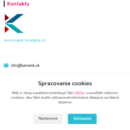
Kontakty
www.super-predajca.sk
info@kamenik.sk
Spracovanie cookies
Náš e-shop a partneri potrebujú Váš
súhlas
s použitím súborov
cookies, aby Vám mohli zobrazovať informácie týkajúce sa Vašich
záujmov.
© 2024 Všetky práva vyhradené KAMENIK.SK
Súhlasím
Nastavenia