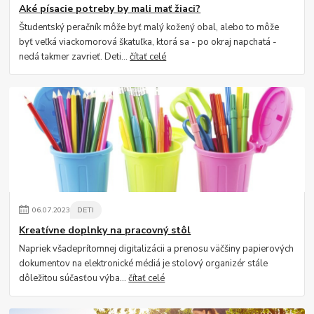
Aké písacie potreby by mali mať žiaci?
Študentský peračník môže byť malý kožený obal, alebo to môže
byť veľká viackomorová škatuľka, ktorá sa - po okraj napchatá -
nedá takmer zavrieť. Deti...
čítať celé
06
.
07
.
2023
DETI
Kreatívne doplnky na pracovný stôl
Napriek všadeprítomnej digitalizácii a prenosu väčšiny papierových
dokumentov na elektronické médiá je stolový organizér stále
dôležitou súčasťou výba...
čítať celé