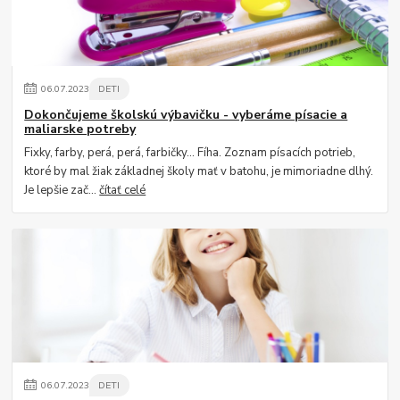
06
.
07
.
2023
DETI
Dokončujeme školskú výbavičku - vyberáme písacie a
maliarske potreby
Fixky, farby, perá, perá, farbičky... Fíha. Zoznam písacích potrieb,
ktoré by mal žiak základnej školy mať v batohu, je mimoriadne dlhý.
Je lepšie zač...
čítať celé
06
.
07
.
2023
DETI