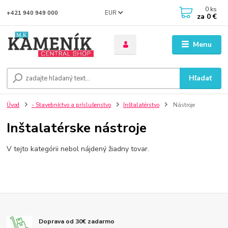
0
ks
EUR
+421 940 949 000
za
0 €
Menu
Hľadať
Úvod
- Stavebníctvo a príslušenstvo
Inštalatérstvo
Nástroje
Inštalatérske nástroje
V tejto kategórii nebol nájdený žiadny tovar.
Doprava od 30€ zadarmo