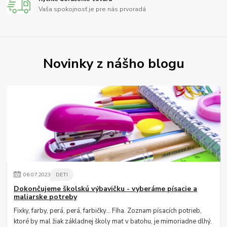
Vaša spokojnosť je pre nás prvoradá
Novinky z nášho blogu
06
.
07
.
2023
DETI
Dokončujeme školskú výbavičku - vyberáme písacie a
maliarske potreby
Fixky, farby, perá, perá, farbičky... Fíha. Zoznam písacích potrieb,
ktoré by mal žiak základnej školy mať v batohu, je mimoriadne dlhý.