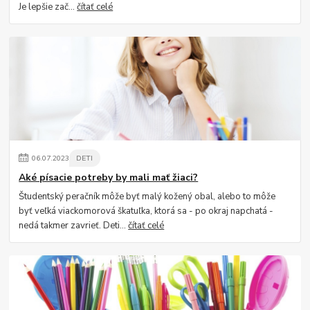
Je lepšie zač...
čítať celé
06
.
07
.
2023
DETI
Aké písacie potreby by mali mať žiaci?
Študentský peračník môže byť malý kožený obal, alebo to môže
byť veľká viackomorová škatuľka, ktorá sa - po okraj napchatá -
nedá takmer zavrieť. Deti...
čítať celé