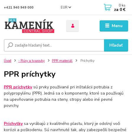
0
ks
EUR
+421 940 949 000
za
0 €
Menu
Hľadať
Úvod
- Rúry a tvarovky
PPR materiál
Príchytky
PPR príchytky
PPR príchytky
sú prvky používané pri inštalácii potrubia z
polypropylénu (PPR). Jedná sa o komponenty, ktoré sa používajú
na upevňovanie potrubia na steny, stropy alebo iné pevné
povrchy.
Príchytky
sa vyrábajú z kvalitného plastu, ktorý je odolný voči
korózii a poškodeniu. Sú navrhnuté tak, aby zabezpečili bezpečné