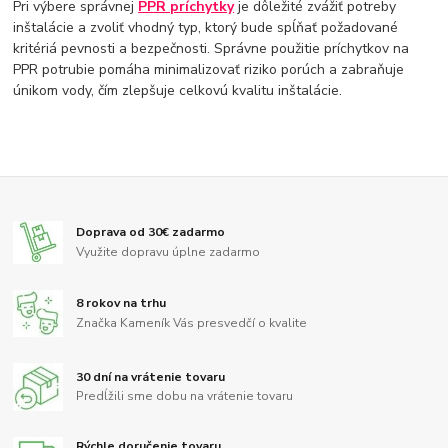
Pri výbere správnej
PPR príchytky
je dôležité zvážiť potreby
inštalácie a zvoliť vhodný typ, ktorý bude spĺňať požadované
kritériá pevnosti a bezpečnosti. Správne použitie príchytkov na
PPR potrubie pomáha minimalizovať riziko porúch a zabraňuje
únikom vody, čím zlepšuje celkovú kvalitu inštalácie.
Doprava od 30€ zadarmo
Využite dopravu úplne zadarmo
8 rokov na trhu
Značka Kameník Vás presvedčí o kvalite
30 dní na vrátenie tovaru
Predĺžili sme dobu na vrátenie tovaru
Rýchle doručenie tovaru