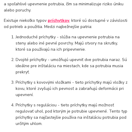
a spoľahlivé upevnenie potrubia, čím sa minimalizuje riziko úniku
alebo poruchy.
Existuje niekoľko typov
príchytkov
, ktoré sú dostupné v závislosti
od potrieb a použitia. Medzi najbežnejšie patria:
Jednoduché príchytky - slúžia na upevnenie potrubia na
steny alebo iné pevné povrchy. Majú otvory na skrutky,
ktoré sa používajú na ich pripevnenie.
Dvojité príchytky - umožňujú upevniť dve potrubia naraz. Sú
ideálne pre inštaláciu na miestach, kde sa potrubia musia
prekryť.
Príchytky s kovovými vložkami - tieto príchytky majú vložky z
kovu, ktoré zvyšujú ich pevnosť a zabraňujú deformácii pri
upevnení.
Príchytky s reguláciou - tieto príchytky majú možnosť
regulovať uhol, pod ktorým je potrubie upevnené. Tento typ
príchytky sa najčastejšie používa na inštaláciu potrubia pod
určitým uhlom.