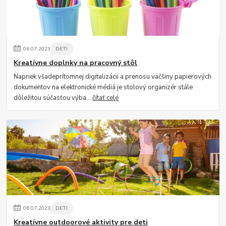
06
.
07
.
2023
DETI
Kreatívne doplnky na pracovný stôl
Napriek všadeprítomnej digitalizácii a prenosu väčšiny papierových
dokumentov na elektronické médiá je stolový organizér stále
dôležitou súčasťou výba...
čítať celé
06
.
07
.
2023
DETI
Kreatívne outdoorové aktivity pre deti