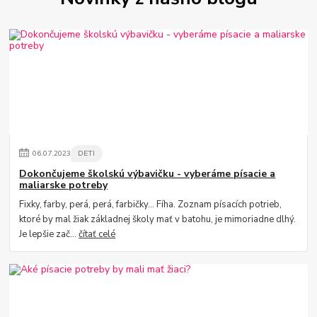
06
.
07
.
2023
DETI
Dokončujeme školskú výbavičku - vyberáme písacie a
maliarske potreby
Fixky, farby, perá, perá, farbičky... Fíha. Zoznam písacích potrieb,
ktoré by mal žiak základnej školy mať v batohu, je mimoriadne dlhý.
Je lepšie zač...
čítať celé