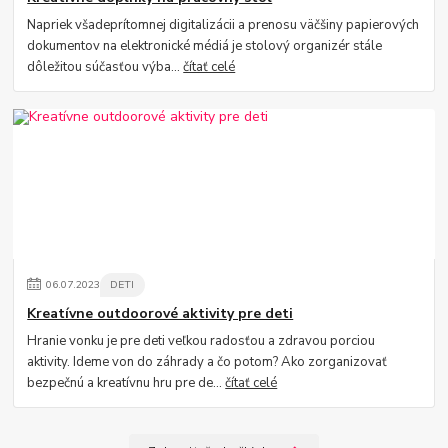
Napriek všadeprítomnej digitalizácii a prenosu väčšiny papierových
dokumentov na elektronické médiá je stolový organizér stále
dôležitou súčasťou výba...
čítať celé
06
.
07
.
2023
DETI
Kreatívne outdoorové aktivity pre deti
Hranie vonku je pre deti veľkou radosťou a zdravou porciou
aktivity. Ideme von do záhrady a čo potom? Ako zorganizovať
bezpečnú a kreatívnu hru pre de...
čítať celé