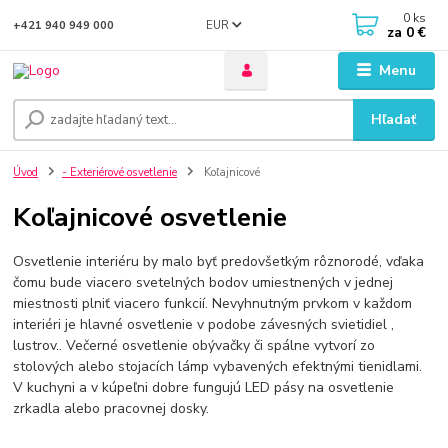
0
ks
EUR
+421 940 949 000
za
0 €
Menu
Hľadať
Úvod
- Exteriérové osvetlenie
Koľajnicové
Koľajnicové osvetlenie
Osvetlenie interiéru by malo byť predovšetkým rôznorodé, vďaka
čomu bude viacero svetelných bodov umiestnených v jednej
miestnosti plniť viacero funkcií. Nevyhnutným prvkom v každom
interiéri je hlavné osvetlenie v podobe závesných svietidiel ,
lustrov.. Večerné osvetlenie obývačky či spálne vytvorí zo
stolových alebo stojacích lámp vybavených efektnými tienidlami.
V kuchyni a v kúpeľni dobre fungujú LED pásy na osvetlenie
zrkadla alebo pracovnej dosky.