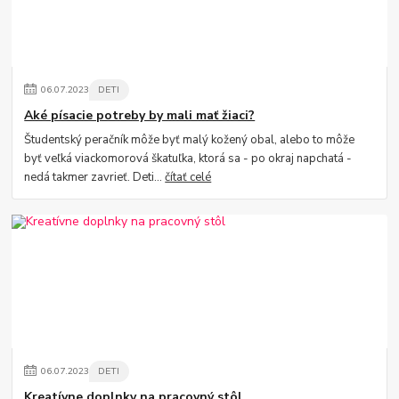
06
.
07
.
2023
DETI
Aké písacie potreby by mali mať žiaci?
Študentský peračník môže byť malý kožený obal, alebo to môže
byť veľká viackomorová škatuľka, ktorá sa - po okraj napchatá -
nedá takmer zavrieť. Deti...
čítať celé
06
.
07
.
2023
DETI
Kreatívne doplnky na pracovný stôl