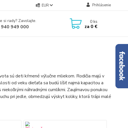
Prihlásenie
EUR
e si rady? Zavolajte.
0
ks
za
0 €
 940 949 000
ivota sú deti kŕmené výlučne mliekom. Rodičia majú v
islosti od veku dieťaťa sa budú líšiť najmä kapacitou a
 s niekoľkými náhradnými cumlíkmi. Zaujímavou ponukou
chu pri jedle, obmedzujú výskyt koliky, ktorá trápi malé