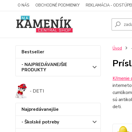
O NÁS
OBCHODNÉ PODMIENKY
REKLAMÁCIA - ODSTÚPE
Úvod
-
Bestseller
Prís
- NAJPREDÁVANEJŠIE
PRODUKTY
Kŕmenie 
interneto
- DETI
cumlíkom.
sú antiko
deti.
Najpredávanejšie
- Školské potreby