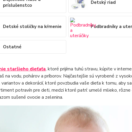
Detský riad
príslušenstco
Detské stoličky na kŕmenie
Podbradníky a uter
Ostatné
ie staršieho dieťaťa
, ktoré prijíma tuhú stravu, kúpite v inte
liaš na vodu, pohárov a príborov. Najčastejšie sú vyrobené z vys
 variantov a dekorácií, ktoré povzbudia vaše dieťa k tomu, aby s
rtiment potravín pre deti, medzi ktoré patrí: umelé mlieko, rôzne 
azom sušené ovocie a zelenina.