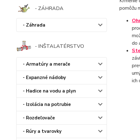
Kŕmenie d
pomôžu n
- ZÁHRADA
Ohr
- Záhrada
pro
mož
do 
- INŠTALATÉRSTVO
Ste
záv
- Armatúry a merače
pre
umý
- Expanzné nádoby
ich 
- Hadice na vodu a plyn
- Izolácia na potrubie
- Rozdeľovače
- Rúry a tvarovky