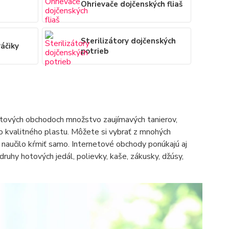
Ohrievače dojčenských fliaš
Sterilizátory dojčenských
áčiky
potrieb
rnetových obchodoch množstvo zaujímavých tanierov,
oko kvalitného plastu. Môžete si vybrať z mnohých
a naučilo kŕmiť samo. Internetové obchody ponúkajú aj
druhy hotových jedál, polievky, kaše, zákusky, džúsy,