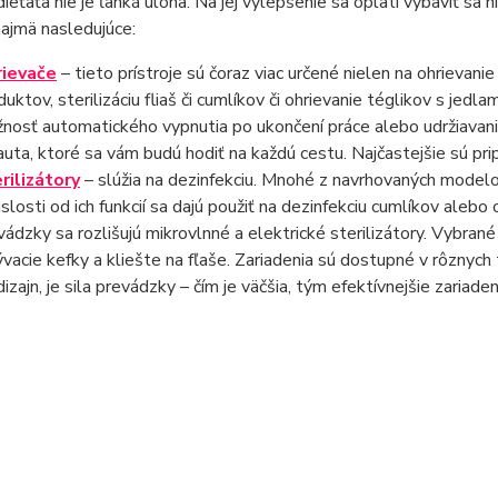
ieťaťa nie je ľahká úloha. Na jej vylepšenie sa oplatí vybaviť sa
ajmä nasledujúce:
ievače
– tieto prístroje sú čoraz viac určené nielen na ohrievan
duktov, sterilizáciu fliaš či cumlíkov či ohrievanie téglikov s jed
nosť automatického vypnutia po ukončení práce alebo udržiavanie 
auta, ktoré sa vám budú hodiť na každú cestu. Najčastejšie sú pri
rilizátory
– slúžia na dezinfekciu. Mnohé z navrhovaných modelo
islosti od ich funkcií sa dajú použiť na dezinfekciu cumlíkov alebo
vádzky sa rozlišujú mikrovlnné a elektrické sterilizátory. Vybrané
vacie kefky a kliešte na fľaše. Zariadenia sú dostupné v rôznych 
dizajn, je sila prevádzky – čím je väčšia, tým efektívnejšie zariaden