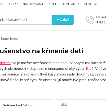
NIE
GDPR
NAKUPOVANIE BEZ DPH
KONTAKTY
BLOG
Neviet
Hľadať
+421
 Kŕmenie detí
lušenstvo na kŕmenie detí
dieťaťa
nie je možné bez špeciálneho riadu. V prvých mesiacoch ž
vých obchodoch k dispozícii mimoriadne široký výber
fliaš
. V záv
 Sú ponúkané ako jednotlivé kusy alebo sady dvoch fliaš, často
likové fľaše, ktoré tým, že obmedzujú množstvo prehĺtaného vzdu
Dojčenské fľaše a