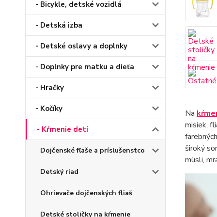
- Bicykle, detské vozidlá
- Detská izba
- Detské oslavy a doplnky
- Doplnky pre matku a dieťa
- Hračky
- Kočíky
Na
kŕmen
misiek, f
- Kŕmenie detí
farebných
široký so
Dojčenské fľaše a príslušenstco
müsli, mr
Detský riad
Ohrievače dojčenských fliaš
Detské stoličky na kŕmenie