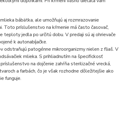
 niekoľkými doplnkami. Pri kŕmení vášho dieťaťa vám
ie mlieka bábätka, ale umožňujú aj rozmrazovanie
lami. Toto príslušenstvo na kŕmenie má často časovač,
teploty jedla po určitú dobu. V predaji sú aj ohrievače
pojené k autonabíjačke.
v odstraňujú patogénne mikroorganizmy nielen z fliaš. V
 odsávačiek mlieka. S prihliadnutím na špecifickosť
 príslušenstvo na dojčenie zahŕňa sterilizačné vrecká,
tvaroch a farbách, čo je však rozhodne dôležitejšie ako
ie funguje.