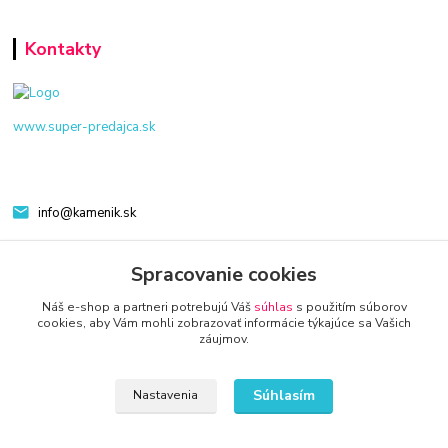
Kontakty
www.super-predajca.sk
info@kamenik.sk
Spracovanie cookies
Náš e-shop a partneri potrebujú Váš
súhlas
s použitím súborov
cookies, aby Vám mohli zobrazovať informácie týkajúce sa Vašich
záujmov.
© 2024 Všetky práva vyhradené KAMENIK.SK
Súhlasím
Nastavenia