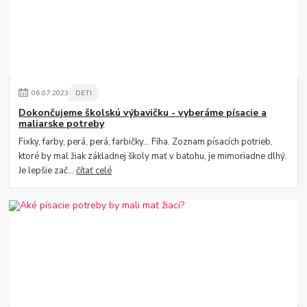
06
.
07
.
2023
DETI
Dokončujeme školskú výbavičku - vyberáme písacie a
maliarske potreby
Fixky, farby, perá, perá, farbičky... Fíha. Zoznam písacích potrieb,
ktoré by mal žiak základnej školy mať v batohu, je mimoriadne dlhý.
Je lepšie zač...
čítať celé