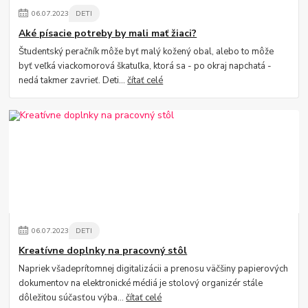
06
.
07
.
2023
DETI
Aké písacie potreby by mali mať žiaci?
Študentský peračník môže byť malý kožený obal, alebo to môže
byť veľká viackomorová škatuľka, ktorá sa - po okraj napchatá -
nedá takmer zavrieť. Deti...
čítať celé
06
.
07
.
2023
DETI
Kreatívne doplnky na pracovný stôl
Napriek všadeprítomnej digitalizácii a prenosu väčšiny papierových
dokumentov na elektronické médiá je stolový organizér stále
dôležitou súčasťou výba...
čítať celé