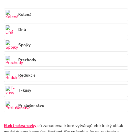
Kolená
Dná
Spojky
Prechody
Redukcie
T-kusy
Príslušenstvo
Elektrotvarovky
sú zariadenia, ktoré vytvárajú elektrický oblúk
medzi dvoma kovovými časťami, čím spôsobia, že sa roztopia a