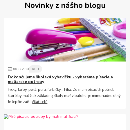
Novinky z nášho blogu
06
.
07
.
2023
DETI
Dokončujeme školskú výbavičku - vyberáme písacie a
maliarske potreby
Fixky, farby, perá, perá, farbičky... Fíha. Zoznam písacích potrieb,
ktoré by mal žiak základnej školy mať v batohu, je mimoriadne dlhý.
Je lepšie zač...
čítať celé