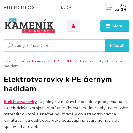
0
ks
EUR
+421 940 949 000
za
0 €
Menu
Hľadať
Úvod
- Rúry a tvarovky
LDPE, HDPE
Elektrotvarovky k PE čiernym
hadiciam
Elektrotvarovky k PE čiernym
hadiciam
Elektrotvarovky
sú jedným z možných spôsobov pripojenia hadíc
k elektrickým zdrojom. V prípade čiernych hadíc z polyetylénových
materiálov, ktoré sú bežne používané v oblasti vodovodov a
kanalizácií, sa elektrotvarovky používajú na zváranie hadíc do
spojov a tvaroviek.