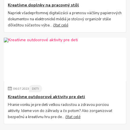
Kreatívne doplnky na pracovný stôl
Napriek všadeprítomnej digitalizácii a prenosu väčšiny papierových
dokumentov na elektronické médiá je stolový organizér stále
dôležitou súčasťou výba...
čítať celé
06
.
07
.
2023
DETI
Kreatívne outdoorové aktivity pre deti
Hranie vonku je pre deti veľkou radosťou a zdravou porciou
aktivity. Ideme von do záhrady a čo potom? Ako zorganizovať
bezpečnú a kreatívnu hru pre de...
čítať celé