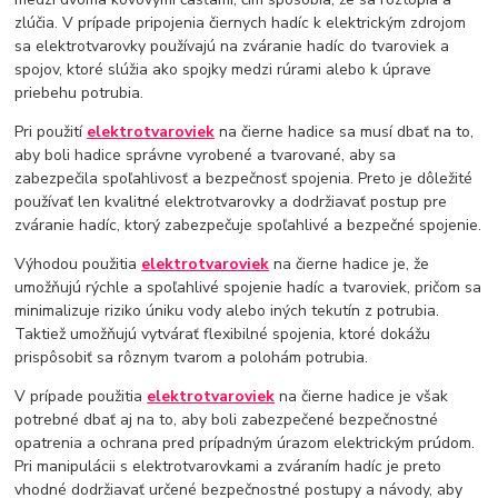
zlúčia. V prípade pripojenia čiernych hadíc k elektrickým zdrojom
sa elektrotvarovky používajú na zváranie hadíc do tvaroviek a
spojov, ktoré slúžia ako spojky medzi rúrami alebo k úprave
priebehu potrubia.
Pri použití
elektrotvaroviek
na čierne hadice sa musí dbať na to,
aby boli hadice správne vyrobené a tvarované, aby sa
zabezpečila spoľahlivosť a bezpečnosť spojenia. Preto je dôležité
používať len kvalitné elektrotvarovky a dodržiavať postup pre
zváranie hadíc, ktorý zabezpečuje spoľahlivé a bezpečné spojenie.
Výhodou použitia
elektrotvaroviek
na čierne hadice je, že
umožňujú rýchle a spoľahlivé spojenie hadíc a tvaroviek, pričom sa
minimalizuje riziko úniku vody alebo iných tekutín z potrubia.
Taktiež umožňujú vytvárať flexibilné spojenia, ktoré dokážu
prispôsobiť sa rôznym tvarom a polohám potrubia.
V prípade použitia
elektrotvaroviek
na čierne hadice je však
potrebné dbať aj na to, aby boli zabezpečené bezpečnostné
opatrenia a ochrana pred prípadným úrazom elektrickým prúdom.
Pri manipulácii s elektrotvarovkami a zváraním hadíc je preto
vhodné dodržiavať určené bezpečnostné postupy a návody, aby