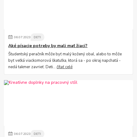
06
.
07
.
2023
DETI
Aké písacie potreby by mali mať žiaci?
Študentský peračník môže byť malý kožený obal, alebo to môže
byť veľká viackomorová škatuľka, ktorá sa - po okraj napchatá -
nedá takmer zavrieť. Deti...
čítať celé
06
.
07
.
2023
DETI