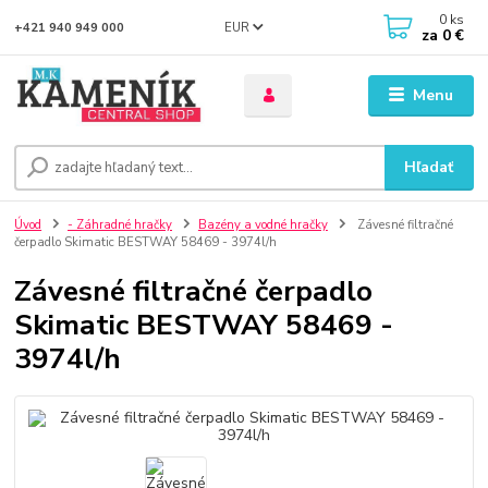
0
ks
EUR
+421 940 949 000
za
0 €
Menu
Hľadať
Úvod
- Záhradné hračky
Bazény a vodné hračky
Závesné filtračné
čerpadlo Skimatic BESTWAY 58469 - 3974l/h
Závesné filtračné čerpadlo
Skimatic BESTWAY 58469 -
3974l/h