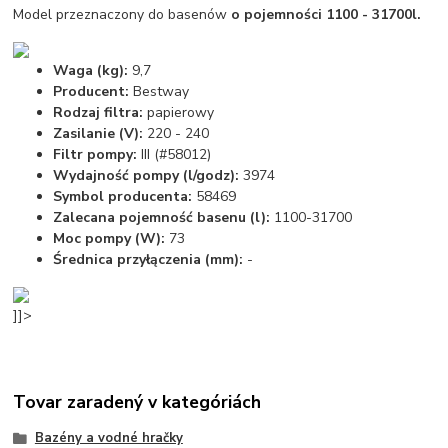
Model przeznaczony do basenów
o pojemności 1100 - 31700l.
Waga (kg):
9,7
Producent:
Bestway
Rodzaj filtra:
papierowy
Zasilanie (V):
220 - 240
Filtr pompy:
III (#58012)
Wydajność pompy (l/godz):
3974
Symbol producenta:
58469
Zalecana pojemność basenu (l):
1100-31700
Moc pompy (W):
73
Średnica przyłączenia (mm):
-
]]>
Tovar zaradený v kategóriách
Bazény a vodné hračky