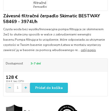
Závesné filtračné čerpadlo Skimatic BESTWAY
58469 - 3974l/h
Czysta woda bez wysiłku!Innowacyjna pompa filtrująca ze skimmerem
2w1 to skuteczny sposób w walce z zabrudzeniami wewnątrz
basenu.Pompa filtrująca to urządzenie, które odpowiada za utrzymanie
czystości w Twoim basenie ogrodowym.Łatwa w montażu wystarczy
zawiesić ją w basenie za pomocą wbudowanego re...
celý popis
Dostupnosť
3-7 dní
128 €
104 €
bez DPH
Pridať do košíka