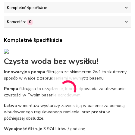
Kompletné špecifikácie
Komentáre
0
Kompletné špecifikácie
Czysta woda bez wysiłku!
Innowacyjna pompa
filtrująca ze skimmerem 2w1 to skuteczny
sposób w walce z zabrudzeniami wewnątrz basenu.
Pompa
filtrująca to urządzenie, które odpowiada za utrzymanie
czystości w Twoim basenie ogrodowym.
Łatwa
w montażu wystarczy zawiesić ją w basenie za pomocą
wbudowanego regulowanego ramienia, oraz
prosta
w
późniejszej obsłudze.
Wydajność filtruje
3 974 litrów / godzinę.