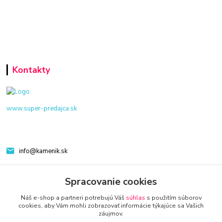
Kontakty
www.super-predajca.sk
info@kamenik.sk
Spracovanie cookies
Náš e-shop a partneri potrebujú Váš
súhlas
s použitím súborov
cookies, aby Vám mohli zobrazovať informácie týkajúce sa Vašich
záujmov.
© 2024 Všetky práva vyhradené KAMENIK.SK