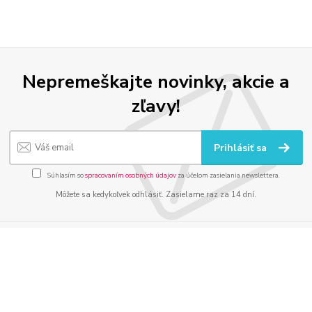
Nepremeškajte novinky, akcie a
zľavy!
Prihlásiť sa
Súhlasím so
spracovaním osobných údajov
za účelom zasielania newslettera.
Môžete sa kedykoľvek odhlásiť. Zasielame raz za 14 dní.