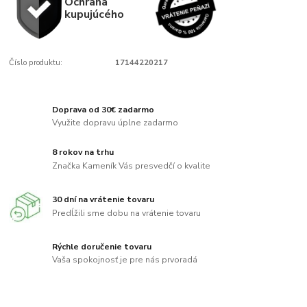
Ochrana
kupujúcého
Číslo produktu:
17144220217
Doprava od 30€ zadarmo
Využite dopravu úplne zadarmo
8 rokov na trhu
Značka Kameník Vás presvedčí o kvalite
30 dní na vrátenie tovaru
Predĺžili sme dobu na vrátenie tovaru
Rýchle doručenie tovaru
Vaša spokojnosť je pre nás prvoradá