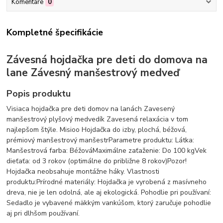
Komentáre
0
Kompletné špecifikácie
Závesná hojdačka pre deti do domova na
lane Závesný manšestrový medveď
Popis produktu
Visiaca hojdačka pre deti domov na lanách Zavesený
manšestrový plyšový medvedík Zavesená relaxácia v tom
najlepšom štýle. Misioo Hojdačka do izby, plochá, béžová,
prémiový manšestrový manšestrParametre produktu: Látka:
Manšestrová farba: BéžováMaximálne zaťaženie: Do 100 kgVek
dieťaťa: od 3 rokov (optimálne do približne 8 rokov)Pozor!
Hojdačka neobsahuje montážne háky. Vlastnosti
produktu:Prírodné materiály: Hojdačka je vyrobená z masívneho
dreva, nie je len odolná, ale aj ekologická. Pohodlie pri používaní:
Sedadlo je vybavené mäkkým vankúšom, ktorý zaručuje pohodlie
aj pri dlhšom používaní.