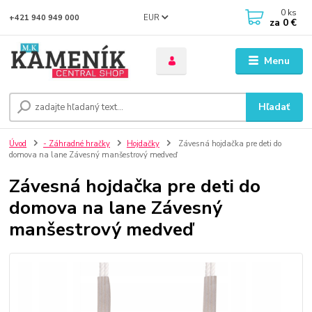
0
ks
EUR
+421 940 949 000
za
0 €
Menu
Hľadať
Úvod
- Záhradné hračky
Hojdačky
Závesná hojdačka pre deti do
domova na lane Závesný manšestrový medveď
Závesná hojdačka pre deti do
domova na lane Závesný
manšestrový medveď