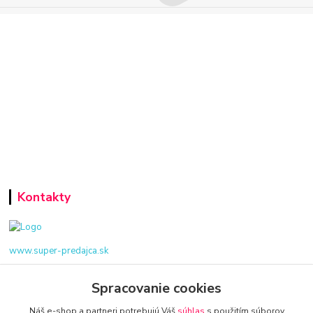
Kontakty
www.super-predajca.sk
Spracovanie cookies
Náš e-shop a partneri potrebujú Váš
súhlas
s použitím súborov
info@kamenik.sk