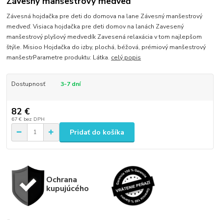
Závesný manšestrový medveď
Závesná hojdačka pre deti do domova na lane Závesný manšestrový
medveď. Visiaca hojdačka pre deti domov na lanách Zavesený
manšestrový plyšový medvedík Zavesená relaxácia v tom najlepšom
štýle. Misioo Hojdačka do izby, plochá, béžová, prémiový manšestrový
manšestrParametre produktu: Látka.
celý popis
Dostupnosť
3-7 dní
82 €
67 €
bez DPH
Pridať do košíka
Ochrana
kupujúcého