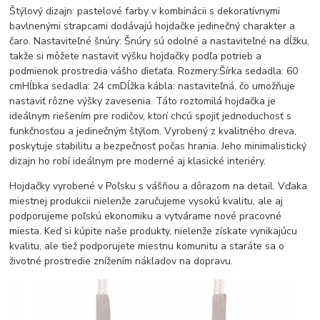
Štýlový dizajn: pastelové farby v kombinácii s dekoratívnymi
bavlnenými strapcami dodávajú hojdačke jedinečný charakter a
čaro. Nastaviteľné šnúry: Šnúry sú odolné a nastaviteľné na dĺžku,
takže si môžete nastaviť výšku hojdačky podľa potrieb a
podmienok prostredia vášho dieťaťa. Rozmery:Šírka sedadla: 60
cmHĺbka sedadla: 24 cmDĺžka kábla: nastaviteľná, čo umožňuje
nastaviť rôzne výšky zavesenia. Táto roztomilá hojdačka je
ideálnym riešením pre rodičov, ktorí chcú spojiť jednoduchosť s
funkčnosťou a jedinečným štýlom. Vyrobený z kvalitného dreva,
poskytuje stabilitu a bezpečnosť počas hrania. Jeho minimalistický
dizajn ho robí ideálnym pre moderné aj klasické interiéry.
Hojdačky vyrobené v Poľsku s vášňou a dôrazom na detail. Vďaka
miestnej produkcii nielenže zaručujeme vysokú kvalitu, ale aj
podporujeme poľskú ekonomiku a vytvárame nové pracovné
miesta. Keď si kúpite naše produkty, nielenže získate vynikajúcu
kvalitu, ale tiež podporujete miestnu komunitu a staráte sa o
životné prostredie znížením nákladov na dopravu.