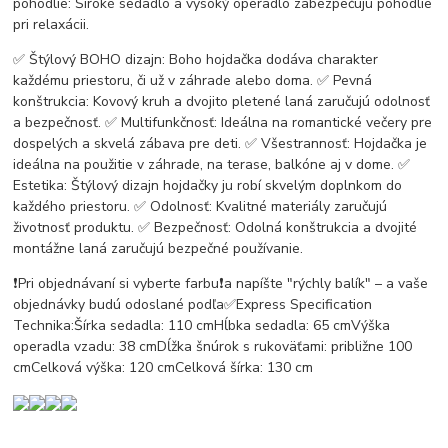
pohodlie: Široké sedadlo a vysoký operadlo zabezpečujú pohodlie
pri relaxácii.
✅ Štýlový BOHO dizajn: Boho hojdačka dodáva charakter
každému priestoru, či už v záhrade alebo doma. ✅ Pevná
konštrukcia: Kovový kruh a dvojito pletené laná zaručujú odolnosť
a bezpečnosť. ✅ Multifunkčnosť: Ideálna na romantické večery pre
dospelých a skvelá zábava pre deti. ✅ Všestrannosť: Hojdačka je
ideálna na použitie v záhrade, na terase, balkóne aj v dome. ✅
Estetika: Štýlový dizajn hojdačky ju robí skvelým doplnkom do
každého priestoru. ✅ Odolnosť: Kvalitné materiály zaručujú
životnosť produktu. ✅ Bezpečnosť: Odolná konštrukcia a dvojité
montážne laná zaručujú bezpečné používanie.
❗️Pri objednávaní si vyberte farbu❗️a napíšte "rýchly balík" – a vaše
objednávky budú odoslané podľa✅Express Specification
Technika:Šírka sedadla: 110 cmHĺbka sedadla: 65 cmVýška
operadla vzadu: 38 cmDĺžka šnúrok s rukoväťami: približne 100
cmCelková výška: 120 cmCelková šírka: 130 cm