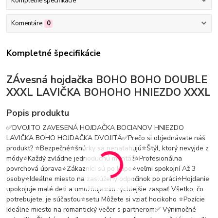
Kompletné špecifikácie
Komentáre
0
Kompletné špecifikácie
ZÁvesná hojdačka BOHO BOHO DOUBLE
XXXL LAVIČKA BOHOHO HNIEZDO XXXL
Popis produktu
✅DVOJITO ZAVESENÁ HOJDAČKA BOCIANOV HNIEZDO
LAVIČKA BOHO HOJDAČKA DVOJITÁ✅Prečo si objednávate náš
produkt? ⭐️Bezpečné⭐️šnúrky sa nenaťahujú⭐️Štýl, ktorý nevyjde z
módy⭐️Každý zvládne jednoduchú montáž⭐️Profesionálna
povrchová úprava⭐️Zákazníci sú po kúpe⭐️veľmi spokojní Až 3
osoby⭐️Ideálne miesto na zaslúžený odpočinok po práci⭐️Hojdanie
upokojuje malé deti a umožňuje⭐️im rýchlejšie zaspať Všetko, čo
potrebujete, je súčasťou⭐️setu Môžete si vziať hocikoho ⭐️Pozície
Ideálne miesto na romantický večer s partnerom✅ Výnimočné