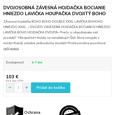
DVOJOSOBNÁ ZÁVESNÁ HOJDAČKA BOCIANIE
HNIEZDO LAVIČKA HOUPAČKA DVOJITÝ BOHO
ZÁvesná hojdačka BOHO BOHO DOUBLE XXXL LAVIČKA BOHOHO
HNIEZDO XXXL. ✅DVOJITO ZAVESENÁ HOJDAČKA BOCIANOV HNIEZDO
LAVIČKA BOHO HOJDAČKA DVOJITÁ✅Prečo si objednávate náš
produkt? ⭐️Bezpečné⭐️šnúrky sa nenaťahujú⭐️Štýl, ktorý nevyjde z
módy⭐️Každý zvládne jednoduchú montáž⭐️Profesionálna povrchová.
celý popis
Dostupnosť
3-7 dní
103 €
84 €
bez DPH
Pridať do košíka
Ochrana