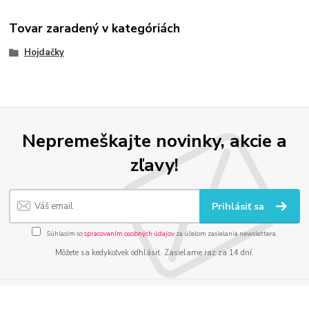
Tovar zaradený v kategóriách
Hojdačky
Nepremeškajte novinky, akcie a
zľavy!
Prihlásiť sa
Súhlasím so
spracovaním osobných údajov
za účelom zasielania newslettera.
Môžete sa kedykoľvek odhlásiť. Zasielame raz za 14 dní.