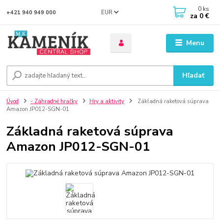
0
ks
EUR
+421 940 949 000
za
0 €
Menu
Hľadať
Úvod
- Záhradné hračky
Hry a aktivity
Základná raketová súprava
Amazon JP012-SGN-01
Základná raketová súprava
Amazon JP012-SGN-01