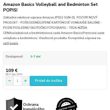
Amazon Basics Volleyball and Bedminton Set
POPIS!
Základná raketová súprava Amazon JP012-SGN-01. POZOR! NOVÝ
PRODUKT - POŠKODENÉ/LEPENÉ KARTÓNOVÉ VONKAJŠIE BALENIE -
POZRI POSLEDNÚ SKUTOČNÚ FOTOGRAFIU - TEDA NIŽŠIA
CENAvolejbalová a bedmintonová sada Amazon BasicsPrenosná sada
volejbalu a bedmintonu. Vlastnosti produktu: Kompletná súprava na.
celý popis
Dostupnosť
3-7 dní
109 €
88 €
bez DPH
Pridať do košíka
Ochrana
kupujúcého