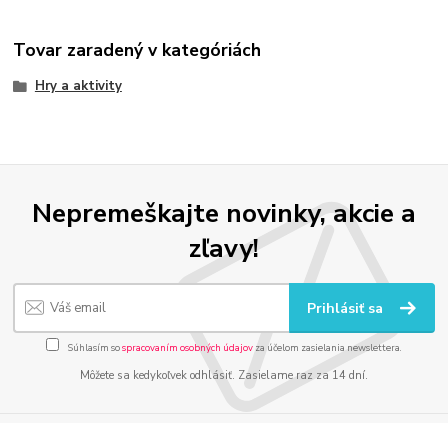
Tovar zaradený v kategóriách
Hry a aktivity
Nepremeškajte novinky, akcie a
zľavy!
Prihlásiť sa
Súhlasím so
spracovaním osobných údajov
za účelom zasielania newslettera.
Môžete sa kedykoľvek odhlásiť. Zasielame raz za 14 dní.