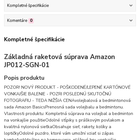
Kompletné špecifikácie
Komentáre
0
Kompletné špecifikácie
Základná raketová súprava Amazon
JP012-SGN-01
Popis produktu
POZOR! NOVÝ PRODUKT - POŠKODENÉ/LEPENÉ KARTÓNOVÉ
VONKAJŠIE BALENIE - POZRI POSLEDNÚ SKUTOČNÚ
FOTOGRAFIU - TEDA NIŽŠIA CENAvolejbalová a bedmintonová
sada Amazon BasicsPrenosná sada volejbalu a bedmintonu.
Vlastnosti produktu: Kompletná súprava na volejbal a bedminton
na vonkajšie použitieOdolné stĺpiky s práškovým povlakom a
kvalitná nylonová sieťkaObsahuje sieť, rakety, kolíky a
loptičkyOdolné puzdro, ktoré vám umožní vziať si zápas
kamkoľvekIdeálne na kempovanie, plážové hry, vonkajšie