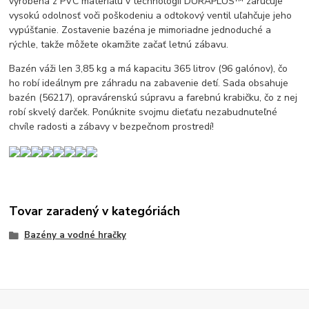
vyrobená z PVC materiálu v technológii DURAPLUS™ zaručuje
vysokú odolnosť voči poškodeniu a odtokový ventil uľahčuje jeho
vypúšťanie. Zostavenie bazéna je mimoriadne jednoduché a
rýchle, takže môžete okamžite začať letnú zábavu.
Bazén váži len 3,85 kg a má kapacitu 365 litrov (96 galónov), čo
ho robí ideálnym pre záhradu na zabavenie detí. Sada obsahuje
bazén (56217), opravárenskú súpravu a farebnú krabičku, čo z nej
robí skvelý darček. Ponúknite svojmu dieťaťu nezabudnuteľné
chvíle radosti a zábavy v bezpečnom prostredí!
Tovar zaradený v kategóriách
Bazény a vodné hračky