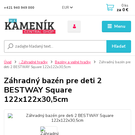
0
ks
EUR
+421 940 949 000
za
0 €
Menu
Hľadať
Úvod
- Záhradné hračky
Bazény a vodné hračky
Záhradný bazén pre
deti 2 BESTWAY Square 122x122x30,5cm
Záhradný bazén pre deti 2
BESTWAY Square
122x122x30,5cm