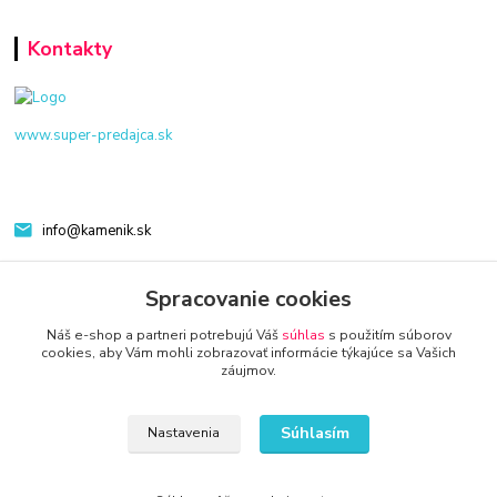
Kontakty
www.super-predajca.sk
info@kamenik.sk
Spracovanie cookies
Náš e-shop a partneri potrebujú Váš
súhlas
s použitím súborov
cookies, aby Vám mohli zobrazovať informácie týkajúce sa Vašich
záujmov.
© 2024 Všetky práva vyhradené KAMENIK.SK
Súhlasím
Nastavenia