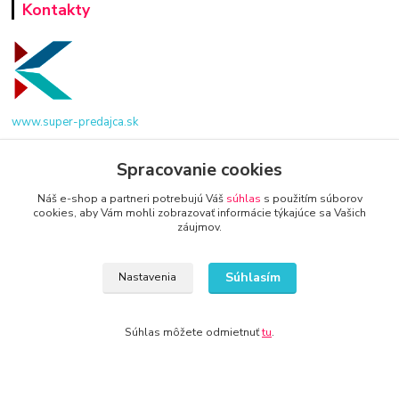
Kontakty
www.super-predajca.sk
Spracovanie cookies
Náš e-shop a partneri potrebujú Váš
súhlas
s použitím súborov
info@kamenik.sk
cookies, aby Vám mohli zobrazovať informácie týkajúce sa Vašich
záujmov.
Súhlasím
Nastavenia
© 2024 Všetky práva vyhradené KAMENIK.SK
Súhlas môžete odmietnuť
tu
.