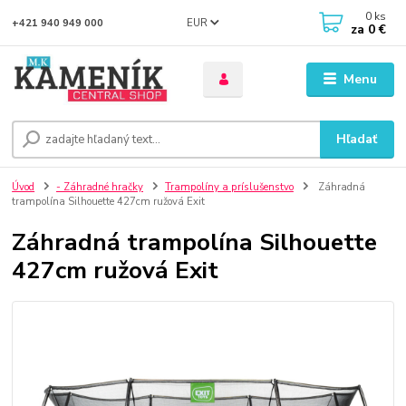
0
ks
EUR
+421 940 949 000
za
0 €
Menu
Hľadať
Úvod
- Záhradné hračky
Trampolíny a príslušenstvo
Záhradná
trampolína Silhouette 427cm ružová Exit
Záhradná trampolína Silhouette
427cm ružová Exit