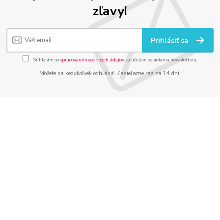
zľavy!
Prihlásiť sa
Súhlasím so
spracovaním osobných údajov
za účelom zasielania newslettera.
Môžete sa kedykoľvek odhlásiť. Zasielame raz za 14 dní.