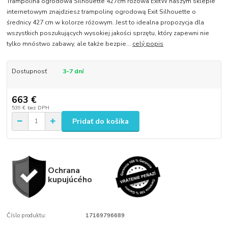
Trampolina ogrodowa Silhouette 427cm różowa ExitW naszym sklepie
internetowym znajdziesz trampolinę ogrodową Exit Silhouette o
średnicy 427 cm w kolorze różowym. Jest to idealna propozycja dla
wszystkich poszukujących wysokiej jakości sprzętu, który zapewni nie
tylko mnóstwo zabawy, ale także bezpie...
celý popis
Dostupnosť
3-7 dní
663 €
539 €
bez DPH
Pridať do košíka
Ochrana
kupujúcého
Číslo produktu:
17169796689