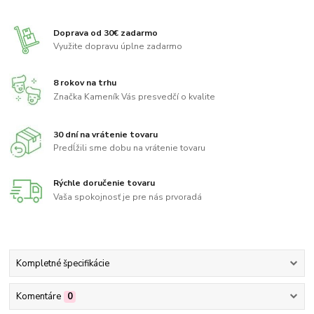
Doprava od 30€ zadarmo
Využite dopravu úplne zadarmo
8 rokov na trhu
Značka Kameník Vás presvedčí o kvalite
30 dní na vrátenie tovaru
Predĺžili sme dobu na vrátenie tovaru
Rýchle doručenie tovaru
Vaša spokojnosť je pre nás prvoradá
Kompletné špecifikácie
Komentáre
0