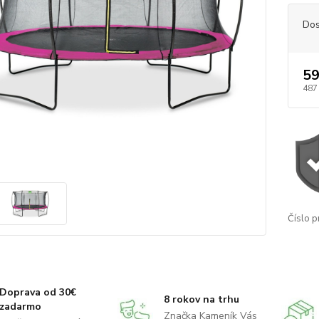
Dos
59
487
Číslo p
Doprava od 30€
8 rokov na trhu
zadarmo
Značka Kameník Vás