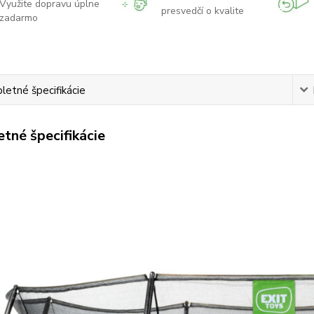
Využite dopravu úplne
presvedčí o kvalite
zadarmo
etné špecifikácie
tné špecifikácie