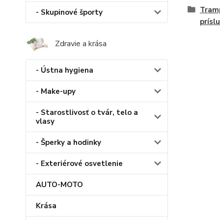
Tramp
- Skupinové športy
prísl
Zdravie a krása
- Ústna hygiena
- Make-upy
- Starostlivosť o tvár, telo a
vlasy
- Šperky a hodinky
- Exteriérové osvetlenie
AUTO-MOTO
Krása