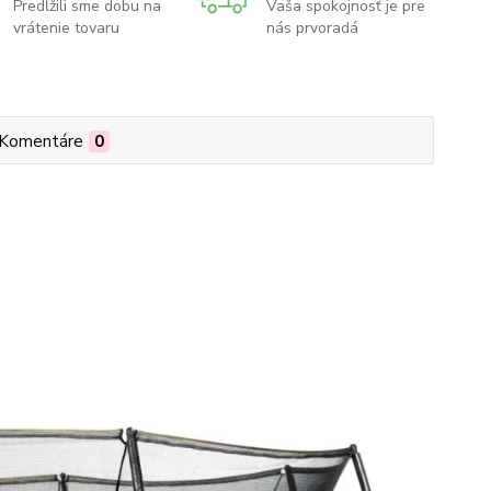
Predĺžili sme dobu na
Vaša spokojnosť je pre
vrátenie tovaru
nás prvoradá
Komentáre
0