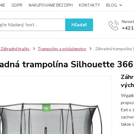
NIE
GDPR
NAKUPOVANIE BEZ DPH
KONTAKTY
BLOG
Neviet
Hľadať
+421
 Záhradné hračky
Trampolíny a príslušenstvo
Záhradná trampolína S
adná trampolína Silhouette 366
Záhr
vých
Wyjątk
propoz
Exit o
zachwy
także 