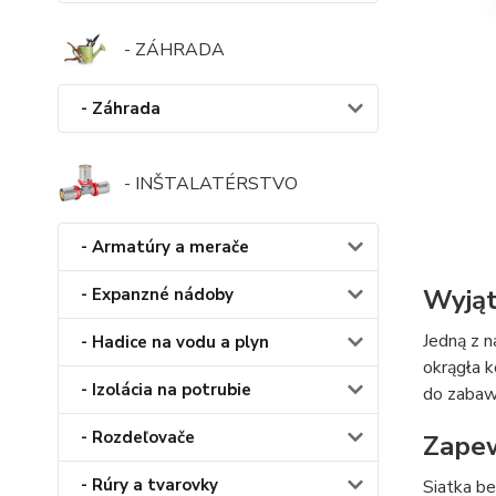
- ZÁHRADA
- Záhrada
- INŠTALATÉRSTVO
- Armatúry a merače
Wyjąt
- Expanzné nádoby
Jedną z n
- Hadice na vodu a plyn
okrągła k
- Izolácia na potrubie
do zabaw
- Rozdeľovače
Zapew
- Rúry a tvarovky
Siatka b