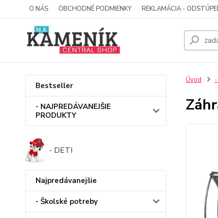
O NÁS
OBCHODNÉ PODMIENKY
REKLAMÁCIA - ODSTÚPE
Úvod
-
Bestseller
Záhr
- NAJPREDÁVANEJŠIE
PRODUKTY
- DETI
Najpredávanejšie
- Školské potreby