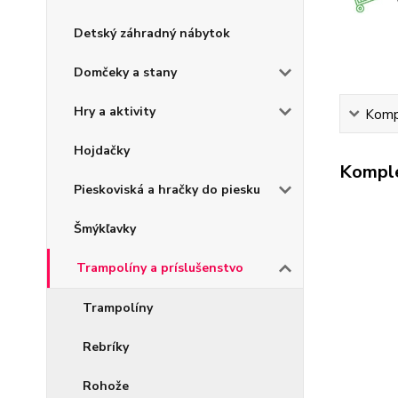
Detský záhradný nábytok
Domčeky a stany
Hry a aktivity
Kompl
Hojdačky
Komple
Pieskoviská a hračky do piesku
Šmýkľavky
Trampolíny a príslušenstvo
Trampolíny
Rebríky
Rohože