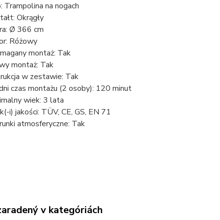
: Trampolina na nogach
tałt: Okrągły
ra: Ø 366 cm
or: Różowy
agany montaż: Tak
wy montaż: Tak
trukcja w zestawie: Tak
dni czas montażu (2 osoby): 120 minut
imalny wiek: 3 lata
k(-i) jakości: TÜV, CE, GS, EN 71
unki atmosferyczne: Tak
zaradený v kategóriách