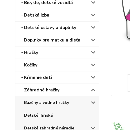
- Bicykle, detské vozidlá
- Detská izba
- Detské oslavy a doplnky
- Doplnky pre matku a dieťa
- Hračky
- Kočíky
- Kŕmenie detí
- Záhradné hračky
Bazény a vodné hračky
Detské ihriská
Detské záhradné náradie