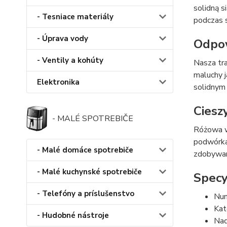
solidną s
- Tesniace materiály
podczas s
- Úprava vody
Odpow
- Ventily a kohúty
Nasza tr
maluchy j
Elektronika
solidnym
Cieszy
- MALÉ SPOTREBIČE
Różowa wy
podwórka.
- Malé domáce spotrebiče
zdobywan
- Malé kuchynské spotrebiče
Specy
- Telefóny a príslušenstvo
Num
Kat
- Hudobné nástroje
Nad