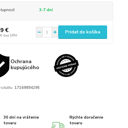
tupnosť
3-7 dní
9 €
Pridať do košíka
 €
bez DPH
Ochrana
kupujúcého
roduktu:
17169894295
30 dní na vrátenie
Rýchle doručenie
tovaru
tovaru