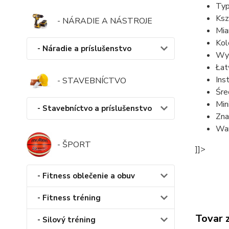
Typ
Ksz
- NÁRADIE A NÁSTROJE
Mia
Kol
- Náradie a príslušenstvo
Wym
Łat
Ins
- STAVEBNÍCTVO
Śre
Min
- Stavebníctvo a príslušenstvo
Zna
War
- ŠPORT
]]>
- Fitness oblečenie a obuv
- Fitness tréning
Tovar 
- Silový tréning