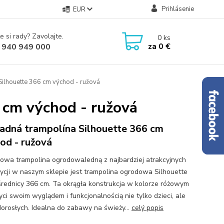
Prihlásenie
EUR
e si rady? Zavolajte.
0
ks
za
0 €
 940 949 000
ilhouette 366 cm východ - ružová
 cm východ - ružová
adná trampolína Silhouette 366 cm
od - ružová
owa trampolina ogrodowaJedną z najbardziej atrakcyjnych
ycji w naszym sklepie jest trampolina ogrodowa Silhouette
 średnicy 366 cm. Ta okrągła konstrukcja w kolorze różowym
ci swoim wyglądem i funkcjonalnością nie tylko dzieci, ale
dorosłych. Idealna do zabawy na świeży...
celý popis