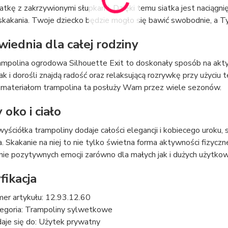
iatkę z zakrzywionymi słupkami. Dzięki temu siatka jest naciąg
kakania. Twoje dziecko będzie mogło się bawić swobodnie, a Ty
iednia dla całej rodziny
ampolina ogrodowa Silhouette Exit to doskonały sposób na akty
ak i dorośli znajdą radość oraz relaksującą rozrywkę przy użyciu 
 materiałom trampolina ta posłuży Wam przez wiele sezonów.
 oko i ciało
ściółka trampoliny dodaje całości elegancji i kobiecego uroku, 
 Skakanie na niej to nie tylko świetna forma aktywności fizyczn
ie pozytywnych emocji zarówno dla małych jak i dużych użytko
fikacja
er artykułu: 12.93.12.60
egoria: Trampoliny sylwetkowe
aje się do: Użytek prywatny