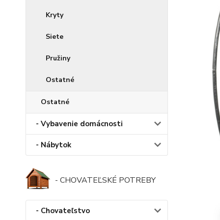
Kryty
Siete
Pružiny
Ostatné
Ostatné
- Vybavenie domácnosti
- Nábytok
- CHOVATEĽSKÉ POTREBY
- Chovateľstvo