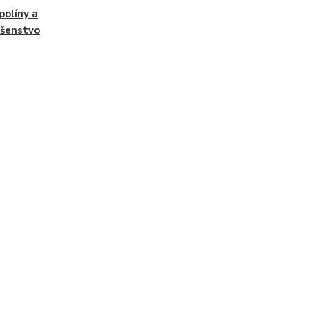
olíny a
ušenstvo