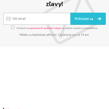
zľavy!
Prihlásiť sa
Súhlasím so
spracovaním osobných údajov
za účelom zasielania newslettera.
Môžete sa kedykoľvek odhlásiť. Zasielame raz za 14 dní.