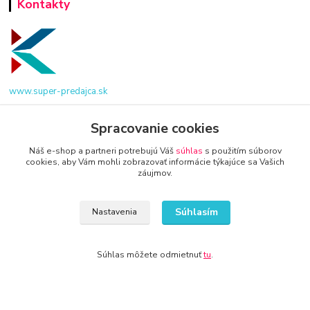
Kontakty
www.super-predajca.sk
Spracovanie cookies
info@kamenik.sk
Náš e-shop a partneri potrebujú Váš
súhlas
s použitím súborov
cookies, aby Vám mohli zobrazovať informácie týkajúce sa Vašich
záujmov.
Súhlasím
Nastavenia
© 2024 Všetky práva vyhradené KAMENIK.SK
Súhlas môžete odmietnuť
tu
.