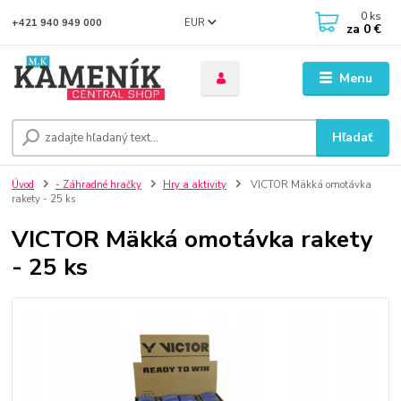
0
ks
EUR
+421 940 949 000
za
0 €
Menu
Hľadať
Úvod
- Záhradné hračky
Hry a aktivity
VICTOR Mäkká omotávka
rakety - 25 ks
VICTOR Mäkká omotávka rakety
- 25 ks