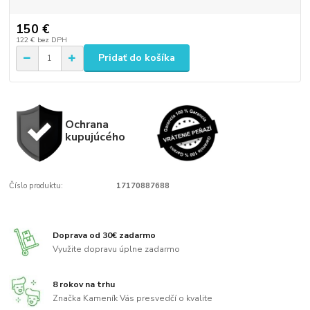
150 €
122 €
bez DPH
Pridať do košíka
Ochrana
kupujúcého
Číslo produktu:
17170887688
Doprava od 30€ zadarmo
Využite dopravu úplne zadarmo
8 rokov na trhu
Značka Kameník Vás presvedčí o kvalite