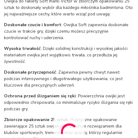
Owijka do rakiety Soft marki Victor w zbiorczym opakowaniu 25
sztuk to doskonały wybór dla każdego miłośnika badmintona. Oto
jej najważniejsze cechy, które warto wziąć pod uwagę:
Doskonałe czucie i komfort
: Owijka Soft zapewnia doskonałe
czucie w trakcie gry, dzięki czemu możesz precyzyjnie
kontrolować ruchy i uderzenia.
Wysoka trwałość
: Dzięki solidnej konstrukcji i wysokiej jakości
materiałom owijka jest wyjątkowo trwała, co przedłuża jej
żywotność.
Doskonałe przyczepność
: Zapewnia pewny chwyt nawet
podczas intensywnego i długotrwałego użytkowania, co jest
kluczowe dla precyzyjnych uderzeń.
Ochrona przed ślizganiem się ręki
: Powierzchnia owijki jest
odpowiednio chropowata, co minimalizuje ryzyko ślizgania się ręki
podczas gry.
Zbiorcze opakowanie 25 sztuk
: Praktyczne opakowanie
zawierające 25 sztuk owijek jest idealnym rozwiązaniem dla
klubów sportowych, trenerów oraz graczy, którzy regularnie