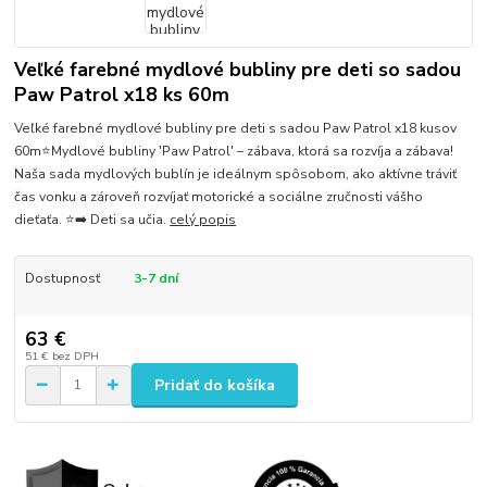
Veľké farebné mydlové bubliny pre deti so sadou
Paw Patrol x18 ks 60m
Veľké farebné mydlové bubliny pre deti s sadou Paw Patrol x18 kusov
60m⭐️Mydlové bubliny 'Paw Patrol' – zábava, ktorá sa rozvíja a zábava!
Naša sada mydlových bublín je ideálnym spôsobom, ako aktívne tráviť
čas vonku a zároveň rozvíjať motorické a sociálne zručnosti vášho
dieťaťa. ⭐️➡️ Deti sa učia.
celý popis
Dostupnosť
3-7 dní
63 €
51 €
bez DPH
Pridať do košíka