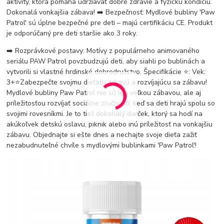
aktivity, ktorá pomáha udržiavať dobré zdravie a fyzickú kondíciu.
Dokonalá vonkajšia zábava! ➡️ Bezpečnosť: Mydlové bubliny 'Paw
Patrol' sú úplne bezpečné pre deti – majú certifikáciu CE. Produkt
je odporúčaný pre deti staršie ako 3 roky.
➡️ Rozprávkové postavy: Motívy z populárneho animovaného
seriálu PAW Patrol povzbudzujú deti, aby siahli po bublinách a
vytvorili si vlastné hrdinské dobrodružstvo. Špecifikácie ⭐️: Vek:
3+⭐️Zabezpečte svojmu dieťaťu zdravú a rozvíjajúcu sa zábavu!
Mydlové bubliny Paw Patrol nie sú len veľkou zábavou, ale aj
príležitosťou rozvíjať sociálne zručnosti, keď sa deti hrajú spolu so
svojimi rovesníkmi. Je to tiež dokonalý darček, ktorý sa hodí na
akúkoľvek detskú oslavu, piknik alebo inú príležitosť na vonkajšiu
zábavu. Objednajte si ešte dnes a nechajte svoje dieťa zažiť
nezabudnuteľné chvíle s mydlovými bublinkami 'Paw Patrol'!