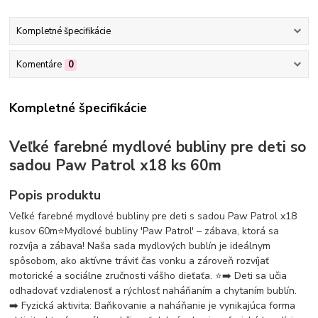
Kompletné špecifikácie
Komentáre
0
Kompletné špecifikácie
Veľké farebné mydlové bubliny pre deti so
sadou Paw Patrol x18 ks 60m
Popis produktu
Veľké farebné mydlové bubliny pre deti s sadou Paw Patrol x18
kusov 60m⭐️Mydlové bubliny 'Paw Patrol' – zábava, ktorá sa
rozvíja a zábava! Naša sada mydlových bublín je ideálnym
spôsobom, ako aktívne tráviť čas vonku a zároveň rozvíjať
motorické a sociálne zručnosti vášho dieťaťa. ⭐️➡️ Deti sa učia
odhadovať vzdialenosť a rýchlosť naháňaním a chytaním bublín.
➡️ Fyzická aktivita: Baňkovanie a naháňanie je vynikajúca forma