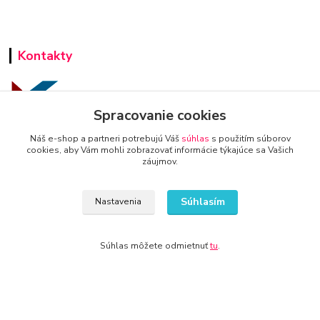
Kontakty
Spracovanie cookies
Náš e-shop a partneri potrebujú Váš
súhlas
s použitím súborov
www.super-predajca.sk
cookies, aby Vám mohli zobrazovať informácie týkajúce sa Vašich
záujmov.
Súhlasím
Nastavenia
info@kamenik.sk
Súhlas môžete odmietnuť
tu
.
© 2024 Všetky práva vyhradené KAMENIK.SK