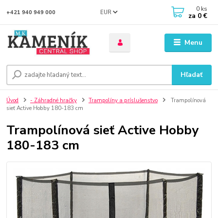
0
ks
EUR
+421 940 949 000
za
0 €
Menu
Hľadať
Úvod
- Záhradné hračky
Trampolíny a príslušenstvo
Trampolínová
sieť Active Hobby 180-183 cm
Trampolínová sieť Active Hobby
180-183 cm