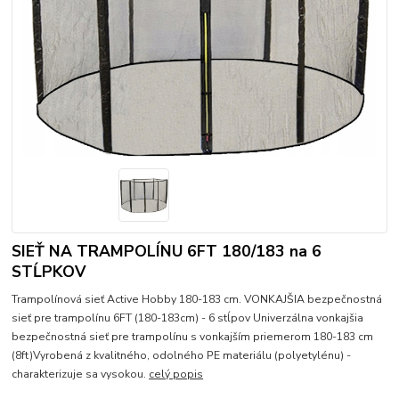
SIEŤ NA TRAMPOLÍNU 6FT 180/183 na 6
STĹPKOV
Trampolínová sieť Active Hobby 180-183 cm. VONKAJŠIA bezpečnostná
sieť pre trampolínu 6FT (180-183cm) - 6 stĺpov Univerzálna vonkajšia
bezpečnostná sieť pre trampolínu s vonkajším priemerom 180-183 cm
(8ft)Vyrobená z kvalitného, odolného PE materiálu (polyetylénu) -
charakterizuje sa vysokou.
celý popis