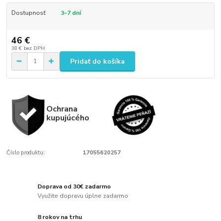
Dostupnosť
3-7 dní
46 €
38 €
bez DPH
Pridať do košíka
Ochrana
kupujúcého
Číslo produktu:
17055620257
Doprava od 30€ zadarmo
Využite dopravu úplne zadarmo
8 rokov na trhu