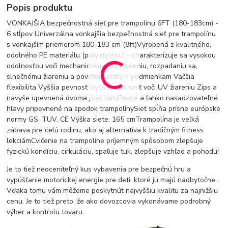
Popis produktu
VONKAJŠIA bezpečnostná sieť pre trampolínu 6FT (180-183cm) -
6 stĺpov Univerzálna vonkajšia bezpečnostná sieť pre trampolínu
s vonkajším priemerom 180-183 cm (8ft)Vyrobená z kvalitného,
odolného PE materiálu (polyetylénu) - charakterizuje sa vysokou
odolnosťou voči mechanickému poškodeniu, rozpadaniu sa,
slnečnému žiareniu a poveternostným podmienkam Väčšia
flexibilita Vyššia pevnosť Vyššia odolnosť voči UV žiareniu Zips a
navyše upevnená dvoma prackamiPevné a ľahko nasadzovateľné
hlavy pripevnené na spodok trampolínySieť spĺňa prísne európske
normy GS, TUV, CE Výška siete: 165 cmTrampolína je veľká
zábava pre celú rodinu, ako aj alternatíva k tradičným fitness
lekciámCvičenie na trampolíne príjemným spôsobom zlepšuje
fyzickú kondíciu, cirkuláciu, spaľuje tuk, zlepšuje vzhľad a pohodu!
Je to tiež neoceniteľný kus vybavenia pre bezpečnú hru a
vypúšťanie motorickej energie pre deti, ktoré ju majú nadbytočne.
Vďaka tomu vám môžeme poskytnúť najvyššiu kvalitu za najnižšiu
cenu. Je to tiež preto, že ako dovozcovia vykonávame podrobný
výber a kontrolu tovaru.