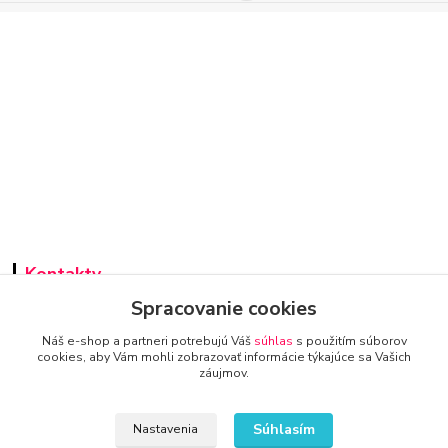
Kontakty
Spracovanie cookies
Náš e-shop a partneri potrebujú Váš
súhlas
s použitím súborov
cookies, aby Vám mohli zobrazovať informácie týkajúce sa Vašich
záujmov.
www.super-predajca.sk
Súhlasím
Nastavenia