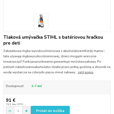
Tlaková umývačka STIHL s batériovou hračkou
pre deti
Zabawkowa myjka wysokociśnieniowa z akumulatoremKiedy mama i
tata używają myjkiwysokociśnieniowej, dzieci mogąim wreszcie
towarzyszyć! Funkcjaspryskiwania gwarantuje mnóstwozabawy. Po
pełnym naładowaniuakumulator działa przez jedną godzinę,a zbiornik na
wodę wystarcza na czterydo pięciu minut zabawy...
celý popis
Dostupnosť
3-7 dní
91 €
74 €
bez DPH
Pridať do košíka