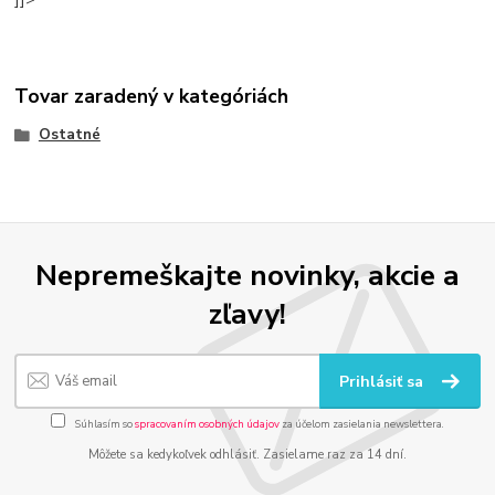
Tovar zaradený v kategóriách
Ostatné
Nepremeškajte novinky, akcie a
zľavy!
Prihlásiť sa
Súhlasím so
spracovaním osobných údajov
za účelom zasielania newslettera.
Môžete sa kedykoľvek odhlásiť. Zasielame raz za 14 dní.