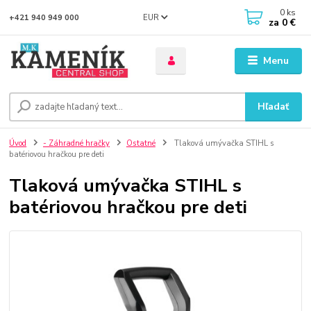
0
ks
EUR
+421 940 949 000
za
0 €
Menu
Hľadať
Úvod
- Záhradné hračky
Ostatné
Tlaková umývačka STIHL s
batériovou hračkou pre deti
Tlaková umývačka STIHL s
batériovou hračkou pre deti