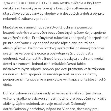
3,94 x 1,97 in / 1000 x 100 x 50 mmDetské cvičenie a hryTento
detský sad lanovky je vyrobený s kvalitným softvérom a
starostlivo spracovaný. Je vhodný pre dospelých a deti a ponúka
nekonečnú zábavu v prírode.
Množstvo ochranných opatreníDvojitá ochrana pomocou
bezpečnostných a lanových bezpečnostných pásov, čo je spojené
so znížením rizika. Protišmykové rukoväte zabezpečujú bezpečnosť
pri hre detí vonku. Vylepšené nosiče lôpt a ohrubnutá oceľ
eliminujú riziko. Pružinový brzdový systémNáš pružinový brzdový
systém je vyrobený z ocele a poskytuje väčšiu odolnosť a
odolnosť. Vzdialenosť Pružinová brzda poskytuje ochranu medzi
deťmi a stromami. Jednoduchá inštaláciaDesať ľahko
inštalovateľných súprav lanovky pre deti premenia vašu záhradu
na ihrisko. Toto spojenie im umožňuje hrať sa spolu s deťmi,
podporuje ich fungovanie a poskytuje vynikajúce príležitosti rodič-
dieťa.
Bohaté vybavenieZipline sady sú vybavené náhradnými dielmi,
vrátane všetkého vybavenia navrhnutého pre bezpečné vonkajšie
aktivity. Úplne oslobodzte svoje mladistvé. Dokonalý
darčekDokonalý darčekový nápad na Vianoce, dostupný pre