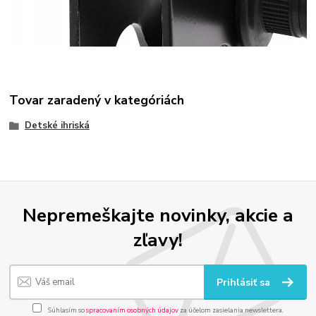
Tovar zaradený v kategóriách
Detské ihriská
Nepremeškajte novinky, akcie a
zľavy!
Prihlásiť sa
Súhlasím so
spracovaním osobných údajov
za účelom zasielania newslettera.