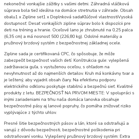
nekonečné vonkajšie zážitky s vašimi deťmi. Záhradná vláčiková
súprava bola tiež ideálna na domáce stretnutia v záhrade. Obsah
obalu1 x Zipline set1 x Doplnková sadaKľúčové vlastnostiVysoká
dostupnosť: Desať vonkajších zipline súprav bolo k dispozícii pre
deti na tréning a hranie. Oceľové lano je zhrubnuté na 0,25 palca
(6,35 cm) a má nosnosť 500 (226,80 kg). Odolné materiály a
pružinový brzdový systém z bezpečnostnej základnej ocele.
Zipline sada je certifikovaná CPC, čo spôsobuje, že môže
zabezpečiť bezpečnosť vašich detí. Konštrukcia gule: vylepšená
zadržiavacia guľa, s vystuženou oceľou, s ohľadom na
nevyhnutnosť až do najmenších detailov. Kruh má konkávny tvar a
je leštený, aby vyjadril obsah čiary. Na efektívnu podporu
elektrického odklonu poskytuje stabilnú a bezpečnú sieť. Kvalitné
produkty z letu. BEZPEČNOSŤ NA PRVOM MIESTE: V spolupráci s
inými zariadeniami na trhu naša domáca lanovka obsahuje
bezpečnostné pásy aj lanové popruhy, čo pomáha znižovať riziko
vyplývajúce z týchto uhlov.
Presné šitie bezpečnostných pásov a lán, ktoré sa odstraňujú a
varujú z dôvodu bezpečnosti, bezpečnostné poškodenia pri
odstraňovaní vonku. Vylepšený pružinový brzdový systém: Extra