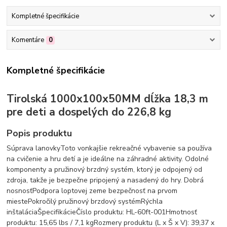
Kompletné špecifikácie
Komentáre
0
Kompletné špecifikácie
Tirolská 1000x100x50MM dĺžka 18,3 m
pre deti a dospelých do 226,8 kg
Popis produktu
Súprava lanovkyToto vonkajšie rekreačné vybavenie sa používa
na cvičenie a hru detí a je ideálne na záhradné aktivity. Odolné
komponenty a pružinový brzdný systém, ktorý je odpojený od
zdroja, takže je bezpečne pripojený a nasadený do hry. Dobrá
nosnosťPodpora loptovej zeme bezpečnosť na prvom
miestePokročilý pružinový brzdový systémRýchla
inštaláciaŠpecifikácieČíslo produktu: HL-60ft-001Hmotnosť
produktu: 15,65 lbs / 7,1 kgRozmery produktu (L x Š x V): 39,37 x