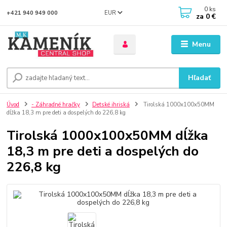
0
ks
EUR
+421 940 949 000
za
0 €
Menu
Hľadať
Úvod
- Záhradné hračky
Detské ihriská
Tirolská 1000x100x50MM
dĺžka 18,3 m pre deti a dospelých do 226,8 kg
Tirolská 1000x100x50MM dĺžka
18,3 m pre deti a dospelých do
226,8 kg