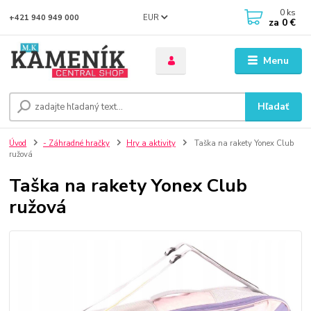
0
ks
EUR
+421 940 949 000
za
0 €
Menu
Hľadať
Úvod
- Záhradné hračky
Hry a aktivity
Taška na rakety Yonex Club
ružová
Taška na rakety Yonex Club
ružová