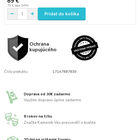
89 €
73 €
bez DPH
Pridať do košíka
Ochrana
kupujúcého
Číslo produktu:
17147687830
Doprava od 30€ zadarmo
Využite dopravu úplne zadarmo
8 rokov na trhu
Značka Kameník Vás presvedčí o kvalite
30 dní na vrátenie tovaru