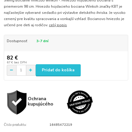
Swing Bocianie hniezdo winkoh -. Hniezdo hojdacieho bociana s
priemerom 98 cm. Hniezdo hojdacieho bociana Winkoh značky KBT je
najčastejšie vyberané sedadlo pri výstavbe detského ihriska. Je vysoko
cenený pre kvalitu spracovania a vonkajší vzhľad. Bocianovo hniezdo je
určené pre deti aj rodičov.
celý popis
Dostupnosť
3-7 dní
82 €
67 €
bez DPH
Pridať do košíka
Ochrana
kupujúcého
Číslo produktu:
16485472219