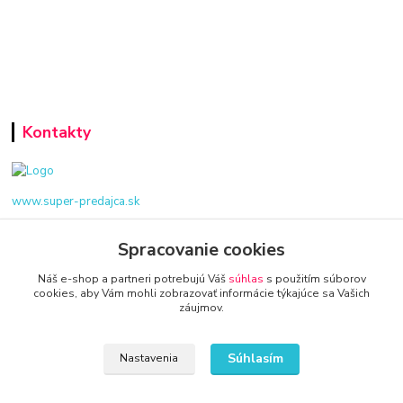
Kontakty
www.super-predajca.sk
Spracovanie cookies
info@kamenik.sk
Náš e-shop a partneri potrebujú Váš
súhlas
s použitím súborov
cookies, aby Vám mohli zobrazovať informácie týkajúce sa Vašich
záujmov.
Súhlasím
Nastavenia