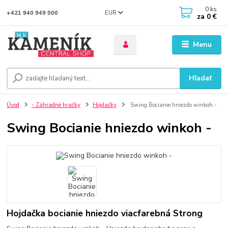
0
ks
EUR
+421 940 949 000
za
0 €
Menu
Hľadať
Úvod
- Záhradné hračky
Hojdačky
Swing Bocianie hniezdo winkoh -
Swing Bocianie hniezdo winkoh -
Hojdačka bocianie hniezdo viacfarebná Strong