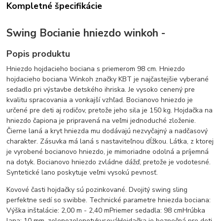
Kompletné špecifikácie
Swing Bocianie hniezdo winkoh -
Popis produktu
Hniezdo hojdacieho bociana s priemerom 98 cm. Hniezdo
hojdacieho bociana Winkoh značky KBT je najčastejšie vyberané
sedadlo pri výstavbe detského ihriska. Je vysoko cenený pre
kvalitu spracovania a vonkajší vzhľad. Bocianovo hniezdo je
určené pre deti aj rodičov, pretože jeho sila je 150 kg. Hojdačka na
hniezdo čapiona je pripravená na veľmi jednoduché zloženie.
Čierne laná a kryt hniezda mu dodávajú nezvyčajný a nadčasový
charakter. Zásuvka má laná s nastaviteľnou dĺžkou. Látka, z ktorej
je vyrobené bocianovo hniezdo, je mimoriadne odolná a príjemná
na dotyk. Bocianovo hniezdo zvládne dážď, pretože je vodotesné.
Syntetické lano poskytuje veľmi vysokú pevnosť.
Kovové časti hojdačky sú pozinkované. Dvojitý swing sling
perfektne sedí so swibbe. Technické parametre hniezda bociana:
Výška inštalácie: 2,00 m - 2,40 mPriemer sedadla: 98 cmHrúbka
lana: 10 mm, zelenozelenotykysováHojdačka je bezpečná pre deti,