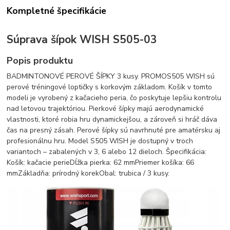
Kompletné špecifikácie
Súprava šípok WISH S505-03
Popis produktu
BADMINTONOVÉ PEROVÉ ŠÍPKY 3 kusy. PROMOS505 WISH sú
perové tréningové loptičky s korkovým základom. Košík v tomto
modeli je vyrobený z kačacieho peria, čo poskytuje lepšiu kontrolu
nad letovou trajektóriou. Pierkové šípky majú aerodynamické
vlastnosti, ktoré robia hru dynamickejšou, a zároveň si hráč dáva
čas na presný zásah. Perové šípky sú navrhnuté pre amatérsku aj
profesionálnu hru. Model S505 WISH je dostupný v troch
variantoch – zabalených v 3, 6 alebo 12 dieloch. Špecifikácia:
Košík: kačacie perieDĺžka pierka: 62 mmPriemer košíka: 66
mmZákladňa: prírodný korekObal: trubica / 3 kusy.