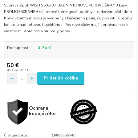
Súprava šípok WISH S505-03. BADMINTONOVÉ PEROVÉ ŠÍPKY 3 kusy.
PROMOS505 WISH sú perové tréningové loptičky s korkovým základom.
Košík v tomto modeli je vyrobený z kačacieho peria, čo poskytuje lepšiu
kontrolu nad letovou trajektóriou. Pierkové šípky majú aerodynamické
vlastnosti, ktoré robia hru.
celý popis
Dostupnosť
3-7 dní
50 €
40 €
bez DPH
Pridať do košíka
Ochrana
kupujúcého
Číslo produktu:
16866555740