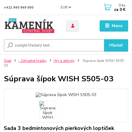
0
ks
EUR
+421 940 949 000
za
0 €
Menu
Hľadať
Úvod
- Záhradné hračky
Hry a aktivity
Súprava šípok WISH S505-
03
Súprava šípok WISH S505-03
Sada 3 bedmintonových pierkových loptičiek