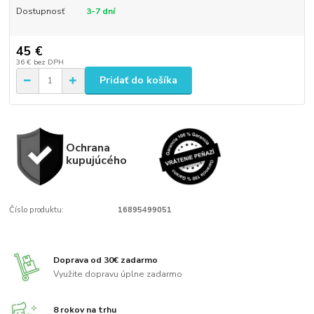
Dostupnosť
3-7 dní
45 €
36 €
bez DPH
Pridať do košíka
Ochrana
kupujúcého
Číslo produktu:
16895499051
Doprava od 30€ zadarmo
Využite dopravu úplne zadarmo
8 rokov na trhu