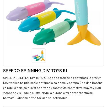
SPEEDO SPINNING DIV TOYS IU
SPEEDO SPINNING DIV TOYS IU. Speedo točiace sa potápačské hračky
IUSTypalice na pripínanie potápania sa pomaly potápajú na dno bazéna,
čo robí učenie sa plávať pod vodou zábavným pre malých plavcov. Boli
vyrobené v súlade s austrálskymi a európskymi bezpečnostnými
normami. Obsahuje štyri točiace sa.
celý popis