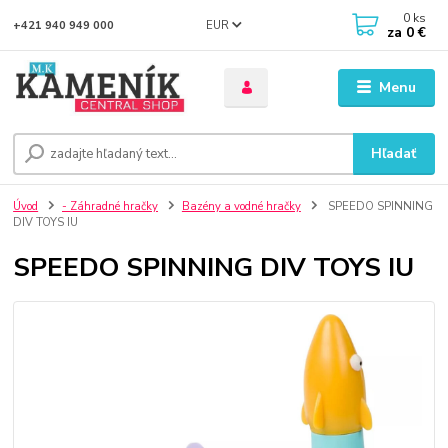
0
ks
EUR
+421 940 949 000
za
0 €
Menu
Hľadať
Úvod
- Záhradné hračky
Bazény a vodné hračky
SPEEDO SPINNING
DIV TOYS IU
SPEEDO SPINNING DIV TOYS IU