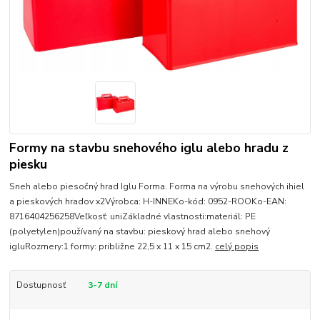
Formy na stavbu snehového iglu alebo hradu z
piesku
Sneh alebo piesočný hrad Iglu Forma. Forma na výrobu snehových ihiel
a pieskových hradov x2Výrobca: H-INNEKo-kód: 0952-ROOKo-EAN:
8716404256258Veľkosť: uniZákladné vlastnosti:materiál: PE
(polyetylen)používaný na stavbu: pieskový hrad alebo snehový
igluRozmery:1 formy: približne 22,5 x 11 x 15 cm2.
celý popis
Dostupnosť
3-7 dní