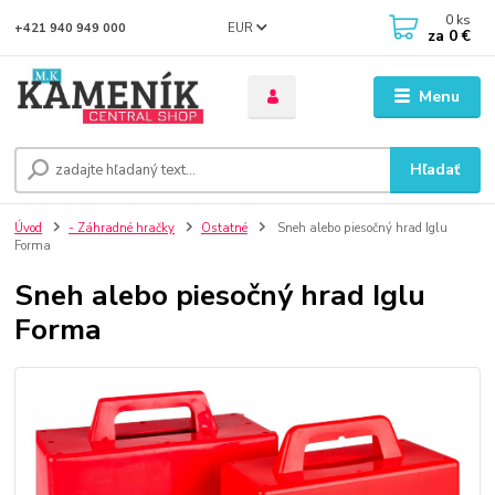
0
ks
EUR
+421 940 949 000
za
0 €
Menu
Hľadať
Úvod
- Záhradné hračky
Ostatné
Sneh alebo piesočný hrad Iglu
Forma
Sneh alebo piesočný hrad Iglu
Forma