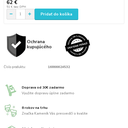
62 €
51 €
bez DPH
Pridať do košíka
Ochrana
kupujúcého
Číslo produktu:
16866624532
Doprava od 30€ zadarmo
Využite dopravu úplne zadarmo
8 rokov na trhu
Značka Kameník Vás presvedčí o kvalite