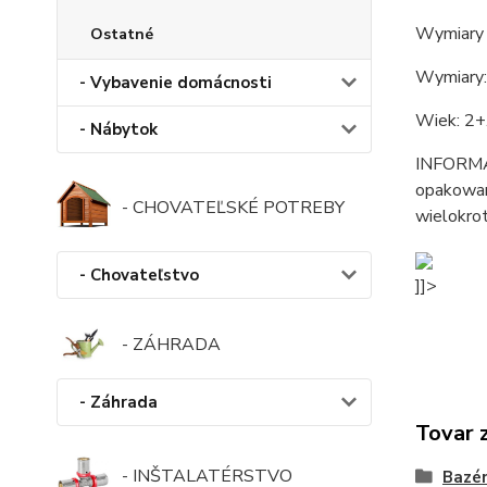
Wymiary 
Ostatné
Wymiary:
- Vybavenie domácnosti
Wiek: 2+
- Nábytok
INFORMACJ
opakowani
- CHOVATEĽSKÉ POTREBY
wielokrot
- Chovateľstvo
]]>
- ZÁHRADA
- Záhrada
Tovar 
- INŠTALATÉRSTVO
Bazén