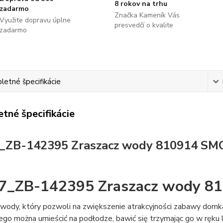
8 rokov na trhu
zadarmo
Značka Kameník Vás
Využite dopravu úplne
presvedčí o kvalite
zadarmo
etné špecifikácie
tné špecifikácie
_ZB-142395 Zraszacz wody 810914 SM
7_ZB-142395 Zraszacz wody 8
 wody, który pozwoli na zwiększenie atrakcyjności zabawy do
go można umieścić na podłodze, bawić się trzymając go w ręku