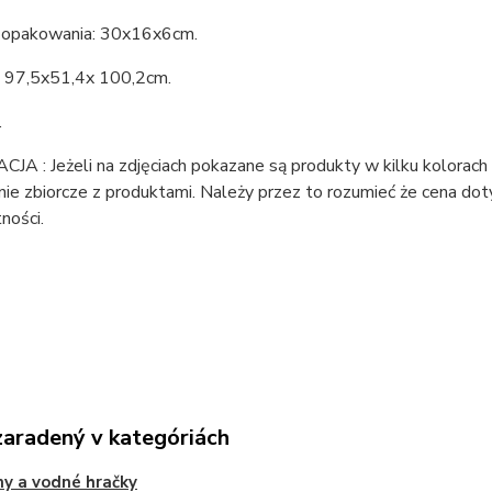
opakowania: 30x16x6cm.
 97,5x51,4x 100,2cm.
.
A : Jeżeli na zdjęciach pokazane są produkty w kilku kolorach l
e zbiorcze z produktami. Należy przez to rozumieć że cena doty
ności.
zaradený v kategóriách
y a vodné hračky