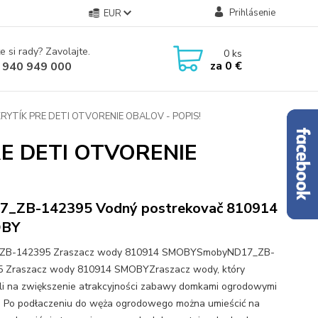
Prihlásenie
EUR
e si rady? Zavolajte.
0
ks
za
0 €
 940 949 000
YTÍK PRE DETI OTVORENIE OBALOV - POPIS!
E DETI OTVORENIE
7_ZB-142395 Vodný postrekovač 810914
BY
ZB-142395 Zraszacz wody 810914 SMOBYSmobyND17_ZB-
 Zraszacz wody 810914 SMOBYZraszacz wody, który
i na zwiększenie atrakcyjności zabawy domkami ogrodowymi
 Po podłaczeniu do węża ogrodowego można umieścić na