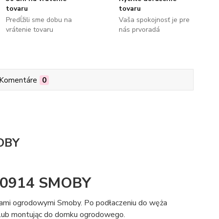
tovaru
tovaru
Predĺžili sme dobu na
Vaša spokojnosť je pre
vrátenie tovaru
nás prvoradá
Komentáre
0
OBY
10914 SMOBY
mkami ogrodowymi Smoby. Po podłaczeniu do węża
 lub montując do domku ogrodowego.