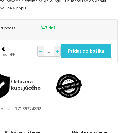
ze, bawić się trzymając go w ręku lub montując do domku
w...
celý popis
tupnosť
3-7 dní
 €
Pridať do košíka
€
bez DPH
Ochrana
kupujúcého
roduktu:
17169724892
30 dní na vrátenie
Rýchle doručenie