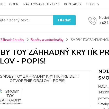
NIE
GDPR
NAKUPOVANIE BEZ DPH
KONTAKTY
BLOG
Neviet
Hľadať
+421
 Záhradné hračky
Bazény a vodné hračky
SMOBY TOY ZÁHRADNÝ KR
BY TOY ZÁHRADNÝ KRYTÍK PR
LOV - POPIS!
ND1
SMO
ND17_
142395
pozwol
Smoby.