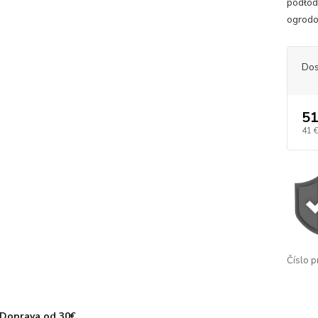
podłod
ogrodo
Dos
51
41 
Číslo p
Doprava od 30€