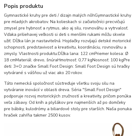
Popis produktu
Gymnastické kruhy pre deti / dizajn malých nôhGymnastické kruhy
pre mladých akrobatov. Na kolieskach si začiatočníci precvičujú
zmysel pre hybnosť a rytmus, ako aj silu, rovnováhu a vytrvalosť.
Vďaka priliehavej veľkosti si deti s menšími rukami môžu skvele
užiť. Dĺžka lán je nastaviteľná. Hojdačky rozvíjajú detské motorické
schopnosti, predstavivosť a kreativitu, koordináciu, rovnováhu a
zmysly. Vlastnosti produktu:Dĺžka lana: 122 cmPriemer kolesa: Ø
18 cmMateriál: drevo, šnúraHmotnosť: 0,77 kgNosnosť: 100 kgPre
deti: 3+O značke Small Foot Design: Small Foot Design sú hračky
vytvárané s vášňou už viac ako 20 rokov.
Táto nemecká spoločnosť sústreďuje všetku svoju silu na
vytváranie inovácií v oblasti dreva. Séria "Small Foot Design"
podporuje rozvoj motorických zručností a kreativity, pričom ponúka
veľa zábavy. Od kníh a plyšákov pre najmenších až po domčeky
pre bábiky, kulodrómy a biliardové stoly pre starších. Naša ponuka
hračiek zahŕňa takmer 2500 kusov.