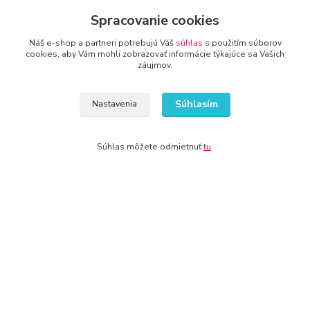
Spracovanie cookies
Náš e-shop a partneri potrebujú Váš
súhlas
s použitím súborov
cookies, aby Vám mohli zobrazovať informácie týkajúce sa Vašich
záujmov.
Nepremeškajte novinky, akcie a
zľavy!
Súhlasím
Nastavenia
Prihlásiť sa
Súhlas môžete odmietnuť
tu
.
Súhlasím so
spracovaním osobných údajov
za účelom zasielania newslettera.
Môžete sa kedykoľvek odhlásiť. Zasielame raz za 14 dní.