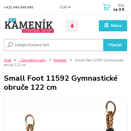
0
ks
EUR
+421 940 949 000
za
0 €
Menu
Hľadať
Úvod
- Záhradné hračky
Hojdačky
Small Foot 11592 Gymnastické
obruče 122 cm
Small Foot 11592 Gymnastické
obruče 122 cm