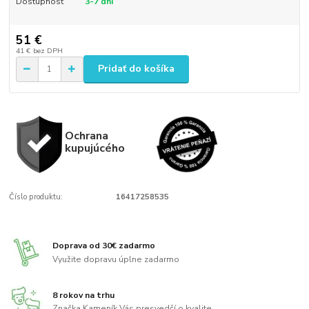
Dostupnosť
3-7 dní
51 €
41 €
bez DPH
Pridať do košíka
Ochrana
kupujúcého
Číslo produktu:
16417258535
Doprava od 30€ zadarmo
Využite dopravu úplne zadarmo
8 rokov na trhu
Značka Kameník Vás presvedčí o kvalite