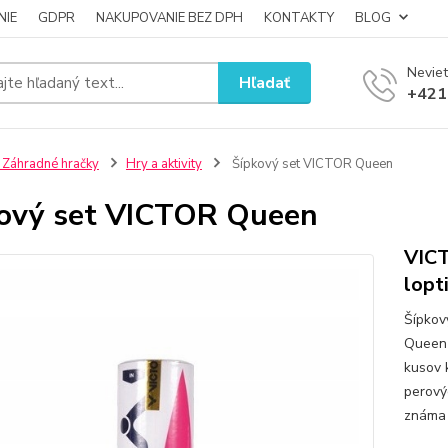
NIE
GDPR
NAKUPOVANIE BEZ DPH
KONTAKTY
BLOG
Neviet
Hľadať
+421
 Záhradné hračky
Hry a aktivity
Šípkový set VICTOR Queen
ový set VICTOR Queen
VICT
lopt
Šípkov
Queen 
kusov 
perový
známa 