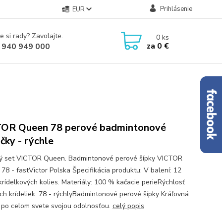
Prihlásenie
EUR
e si rady? Zavolajte.
0
ks
za
0 €
 940 949 000
OR Queen 78 perové badmintonové
ičky - rýchle
ý set VICTOR Queen. Badmintonové perové šípky VICTOR
78 - fastVictor Polska Špecifikácia produktu: V balení: 12
krídelkových kolies. Materiály: 100 % kačacie perieRýchlosť
ch krídeliek: 78 - rýchlyBadmintonové perové šípky Kráľovná
po celom svete svojou odolnosťou.
celý popis