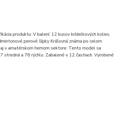
cia produktu: V balení: 12 kusov krídelkových kolies.
Badmintonové perové šípky Kráľovná známa po celom
o aj v amatérskom hernom sektore. Tento model sa
 77 stredná a 78 rýchlo. Zabalené v 12 častiach. Vyrobené