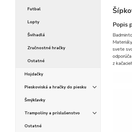
Šípko
Futbal
Lopty
Popis 
Badminton
Švihadlá
Materiály
Zručnostné hračky
svete svo
odporúča 
Ostatné
z kačacie
Hojdačky
Pieskoviská a hračky do piesku
Šmýkľavky
Trampolíny a príslušenstvo
Ostatné