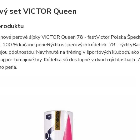
vý set VICTOR Queen
produktu
ové perové šípky VICTOR Queen 78 - fastVictor Polska Špecifiká
: 100 % kačacie perieRýchlosť perových krídeliek: 78 - rýchly
jou odolnosťou. Navrhnuté na tréning v športových kluboch, ak
aj pre turnajové hry. Krídelka sú dostupné v dvoch rýchlostiach:
ho peria.