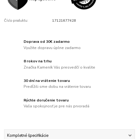
Číslo produktu:
17121677428
Doprava od 30€ zadarmo
Využite dopravu úplne zadarmo
8 rokov na trhu
Značka Kameník Vás presvedčí o kvalite
30 dní na vrátenie tovaru
Predĺžili sme dobu na vrátenie tovaru
Rýchle doručenie tovaru
Vaša spokojnosť je pre nás prvoradá
Kompletné špecifikácie