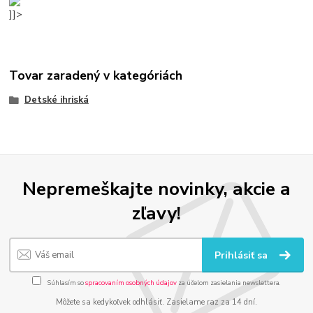
]]>
Tovar zaradený v kategóriách
Detské ihriská
Nepremeškajte novinky, akcie a
zľavy!
Prihlásiť sa
Súhlasím so
spracovaním osobných údajov
za účelom zasielania newslettera.
Môžete sa kedykoľvek odhlásiť. Zasielame raz za 14 dní.