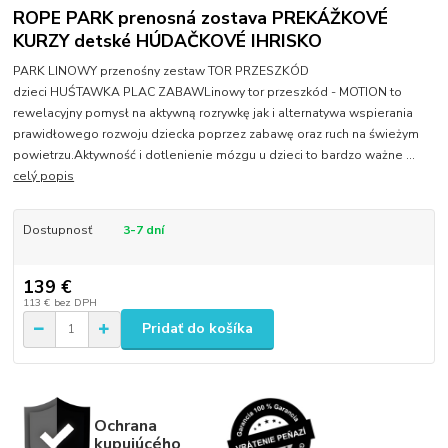
ROPE PARK prenosná zostava PREKÁŽKOVÉ
KURZY detské HÚDAČKOVÉ IHRISKO
PARK LINOWY przenośny zestaw TOR PRZESZKÓD
dzieci HUŚTAWKA PLAC ZABAWLinowy tor przeszkód - MOTION to
rewelacyjny pomysł na aktywną rozrywkę jak i alternatywa wspierania
prawidłowego rozwoju dziecka poprzez zabawę oraz ruch na świeżym
powietrzu.Aktywność i dotlenienie mózgu u dzieci to bardzo ważne ...
celý popis
Dostupnosť
3-7 dní
139 €
113 €
bez DPH
Pridať do košíka
Ochrana
kupujúcého