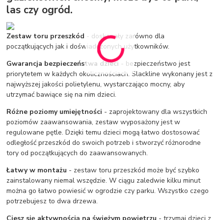
las czy ogród.
Zestaw toru przeszkód
- doskonały zarówno dla
początkujących jak i doświadczonych użytkowników.
Gwarancja bezpieczeństwa dzieci
- bezpieczeństwo jest
priorytetem w każdych okolicznościach. Slackline wykonany jest z
najwyższej jakości polietylenu, wystarczająco mocny, aby
utrzymać bawiące się na nim dzieci.
Różne poziomy umiejętności
- zaprojektowany dla wszystkich
poziomów zaawansowania, zestaw wyposażony jest w
regulowane pętle. Dzięki temu dzieci mogą łatwo dostosować
odległość przeszkód do swoich potrzeb i stworzyć różnorodne
tory od początkujących do zaawansowanych.
Łatwy w montażu
- zestaw toru przeszkód może być szybko
zainstalowany niemal wszędzie. W ciągu zaledwie kilku minut
można go łatwo powiesić w ogrodzie czy parku. Wszystko czego
potrzebujesz to dwa drzewa.
Ciesz się aktywnością na świeżym powietrzu
- trzymaj dzieci z