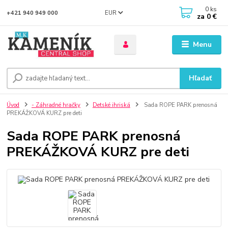
0
ks
EUR
+421 940 949 000
za
0 €
Menu
Hľadať
Úvod
- Záhradné hračky
Detské ihriská
Sada ROPE PARK prenosná
PREKÁŽKOVÁ KURZ pre deti
Sada ROPE PARK prenosná
PREKÁŽKOVÁ KURZ pre deti