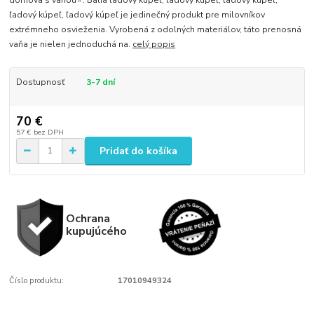
domova s vaňou⭐. Balia ľadový kúpeľ, ľadový kúpeľ, ľadový kúpeľ,
ľadový kúpeľ, ľadový kúpeľ je jedinečný produkt pre milovníkov
extrémneho osvieženia. Vyrobená z odolných materiálov, táto prenosná
vaňa je nielen jednoduchá na.
celý popis
Dostupnosť
3-7 dní
70 €
57 €
bez DPH
Pridať do košíka
Ochrana
kupujúcého
Číslo produktu:
17010949324