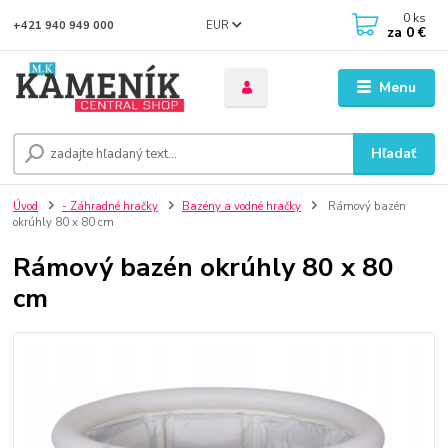
0
ks
EUR
+421 940 949 000
za
0 €
Menu
Hľadať
Úvod
- Záhradné hračky
Bazény a vodné hračky
Rámový bazén
okrúhly 80 x 80 cm
Rámový bazén okrúhly 80 x 80
cm