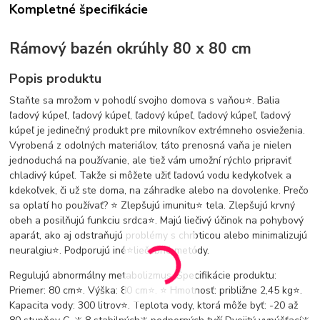
Kompletné špecifikácie
Rámový bazén okrúhly 80 x 80 cm
Popis produktu
Staňte sa mrožom v pohodlí svojho domova s vaňou⭐. Balia
ľadový kúpeľ, ľadový kúpeľ, ľadový kúpeľ, ľadový kúpeľ, ľadový
kúpeľ je jedinečný produkt pre milovníkov extrémneho osvieženia.
Vyrobená z odolných materiálov, táto prenosná vaňa je nielen
jednoduchá na používanie, ale tiež vám umožní rýchlo pripraviť
chladivý kúpeľ. Takže si môžete užiť ľadovú vodu kedykoľvek a
kdekoľvek, či už ste doma, na záhradke alebo na dovolenke. Prečo
sa oplatí ho používať? ⭐ Zlepšujú imunitu⭐ tela. Zlepšujú krvný
obeh a posilňujú funkciu srdca⭐. Majú liečivý účinok na pohybový
aparát, ako aj odstraňujú problémy s chrbticou alebo minimalizujú
neuralgiu⭐. Podporujú iné⭐liečebné metódy.
Regulujú abnormálny metabolizmus. Špecifikácie produktu:
Priemer: 80 cm⭐. Výška: 80 cm⭐. ⭐ Hmotnosť: približne 2,45 kg⭐.
Kapacita vody: 300 litrov⭐. Teplota vody, ktorá môže byť: -20 až