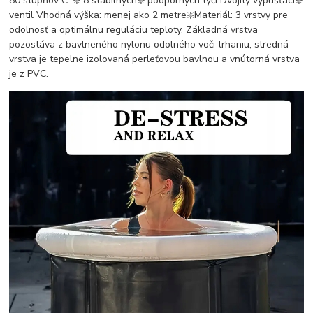
80 stupňov C. ❇️ 8 stabilných❇️ podporných tyčí Dvojitý vypúšťací❇️
ventil Vhodná výška: menej ako 2 metre❇️Materiál: 3 vrstvy pre
odolnosť a optimálnu reguláciu teploty. Základná vrstva
pozostáva z bavlneného nylonu odolného voči trhaniu, stredná
vrstva je tepelne izolovaná perleťovou bavlnou a vnútorná vrstva
je z PVC.