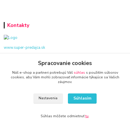
Kontakty
www.super-predajca.sk
Spracovanie cookies
info@kamenik.sk
Náš e-shop a partneri potrebujú Váš
súhlas
s použitím súborov
cookies, aby Vám mohli zobrazovať informácie týkajúce sa Vašich
záujmov.
Súhlasím
Nastavenia
© 2024 Všetky práva vyhradené KAMENIK.SK
Súhlas môžete odmietnuť
tu
.