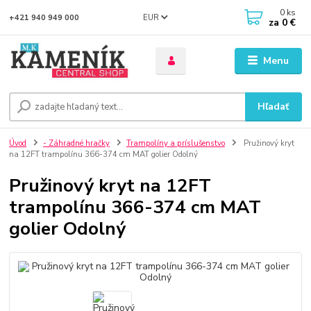
0
ks
EUR
+421 940 949 000
za
0 €
Menu
Hľadať
Úvod
- Záhradné hračky
Trampolíny a príslušenstvo
Pružinový kryt
na 12FT trampolínu 366-374 cm MAT golier Odolný
Pružinový kryt na 12FT
trampolínu 366-374 cm MAT
golier Odolný