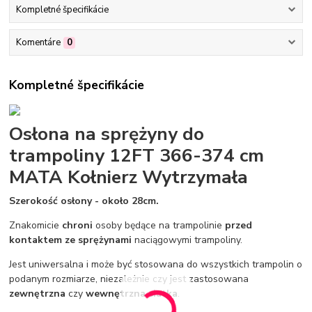
Kompletné špecifikácie
Komentáre
0
Kompletné špecifikácie
Osłona na sprężyny do
trampoliny 12FT 366-374 cm
MATA Kołnierz Wytrzymała
Szerokość osłony - około 28cm.
Znakomicie
chroni
osoby będące na trampolinie
przed
kontaktem ze sprężynami
naciągowymi trampoliny.
Jest uniwersalna i może być stosowana do wszystkich trampolin o
podanym rozmiarze, niezależnie czy jest zastosowana
zewnętrzna
czy
wewnętrzna siatka
.