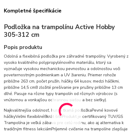
Kompletné špecifikácie
Podložka na trampolínu Active Hobby
305-312 cm
Popis produktu
Odolná a flexibilná podložka pre záhradné trampolíny. Vyrobený z
vysoko kvalitného polypropylénového materiálu, ktorý sa
vyznačuje vysokou mechanickou pevnosťou a odolnosťou voči
poveternostným podmienkam a UV žiareniu. Priemer rohože
približne 263 cm, počet pružín, háčiky 64 kusov, medzi háčikmi,
približne 14,5 cm8 zložité prešívanie pre pružiny približne 13 cm
dlhé. Pasuje na rôzne typy trampolín od rôznych výrobcov (s
vnútornou a vonkajšou ochrannou sieťou a bez sieťky).
Najkvalitnejšia odolnosť, hustá tkaná podložkaPevné kovové
háčikyVeľmi flexibilné8krát šitéProdukt je certifikovaný TUV/GS
Trampolína je veľká zábava pre celú rodinu, ako aj alternatíva k
tradičným fitness lekciámPríjemné cvičenie na trampolíne zlepšuje