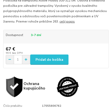
Podložka na trampolínu Active Hobby 305-312 cm. Odolná a flexibilná
podložka pre záhradné trampolíny. Vyrobený z vysoko kvalitného
polypropylénového materiálu, ktorý sa vyznačuje vysokou mechanickou
pevnosťou a odolnosťou voči poveternostným podmienkam a UV
žiareniu. Priemer rohože približne 263.
celý popis
Dostupnosť
3-7 dní
67 €
55 €
bez DPH
Pridať do košíka
Ochrana
kupujúcého
Číslo produktu:
17055606762