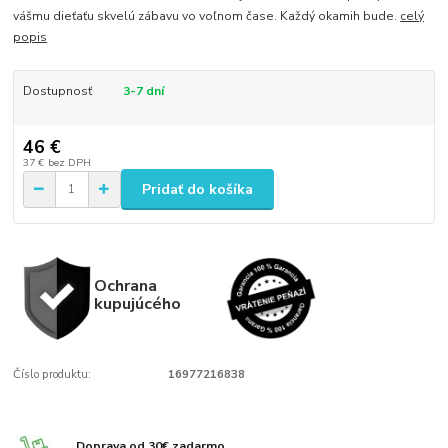
vášmu dieťaťu skvelú zábavu vo voľnom čase. Každý okamih bude.
celý
popis
Dostupnosť
3-7 dní
46 €
37 €
bez DPH
Pridať do košíka
Ochrana
kupujúcého
Číslo produktu:
16977216838
Doprava od 30€ zadarmo