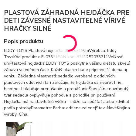
PLASTOVÁ ZÁHRADNÁ HEJDÁČKA PRE
DETI ZÁVESNÉ NASTAVITEĽNÉ VÍRIVÉ
HRAČKY SILNÉ
Popis produktu
EDDY TOYS Plastová hojdačka 38x16x19cmVýrobca: Eddy
ToysKód produktu: E-03321EAN kód: 8711252033211Veľkosť:
uniPlastová hojdačka EDDY TOYS poskytne vášmu dieťaťu skvelú
zábavu vo voľnom čase. Každý okamih bude príjemnejší, doma aj
vonku. Základné vlastnosti: sedadlo vyrobené z odolných
plastových odolných lán zaručuje, že hojdačka sa nepretrhne,
hmotnosť uľahčuje prenášanie a prenášanieŠpeciálne navrhnutý
tvar sedadla ovplyvňuje pohodlie a pohodlie pri používaní.
Hojdačka má nastaviteľnú výšku – môže sa spúšťať alebo zdvíhať
podľa potrebyParametre: Farba: odtiene zelenejStav: NovéKrajina
výroby: Čína.