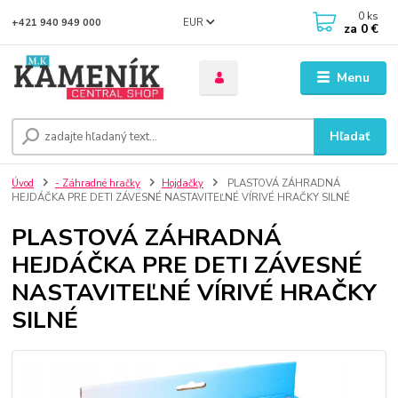
0
ks
EUR
+421 940 949 000
za
0 €
Menu
Hľadať
Úvod
- Záhradné hračky
Hojdačky
PLASTOVÁ ZÁHRADNÁ
HEJDÁČKA PRE DETI ZÁVESNÉ NASTAVITEĽNÉ VÍRIVÉ HRAČKY SILNÉ
PLASTOVÁ ZÁHRADNÁ
HEJDÁČKA PRE DETI ZÁVESNÉ
NASTAVITEĽNÉ VÍRIVÉ HRAČKY
SILNÉ