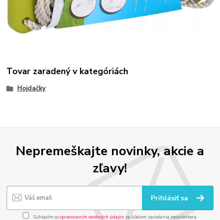
Tovar zaradený v kategóriách
Hojdačky
Nepremeškajte novinky, akcie a
zľavy!
Prihlásiť sa
Súhlasím so
spracovaním osobných údajov
za účelom zasielania newslettera.