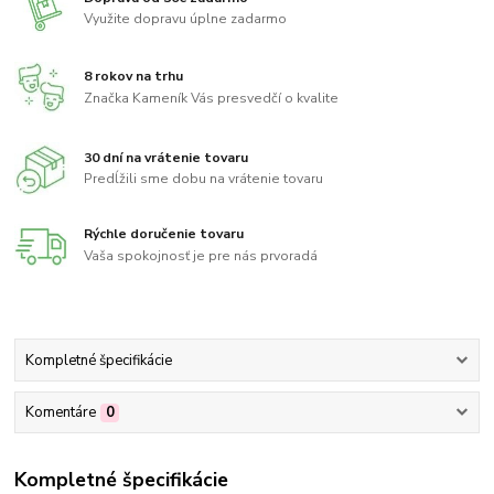
Využite dopravu úplne zadarmo
8 rokov na trhu
Značka Kameník Vás presvedčí o kvalite
30 dní na vrátenie tovaru
Predĺžili sme dobu na vrátenie tovaru
Rýchle doručenie tovaru
Vaša spokojnosť je pre nás prvoradá
Kompletné špecifikácie
Komentáre
0
Kompletné špecifikácie