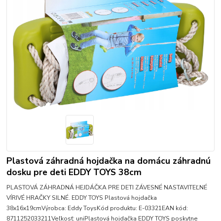
Plastová záhradná hojdačka na domácu záhradnú
dosku pre deti EDDY TOYS 38cm
PLASTOVÁ ZÁHRADNÁ HEJDÁČKA PRE DETI ZÁVESNÉ NASTAVITEĽNÉ
VÍRIVÉ HRAČKY SILNÉ. EDDY TOYS Plastová hojdačka
38x16x19cmVýrobca: Eddy ToysKód produktu: E-03321EAN kód:
8711252033211Veľkosť: uniPlastová hojdačka EDDY TOYS poskytne