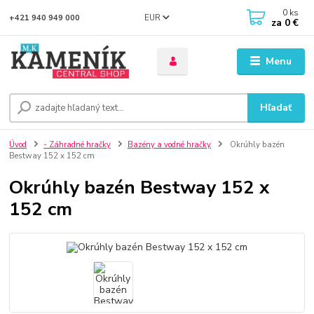
0
ks
EUR
+421 940 949 000
za
0 €
Menu
Hľadať
Úvod
- Záhradné hračky
Bazény a vodné hračky
Okrúhly bazén
Bestway 152 x 152 cm
Okrúhly bazén Bestway 152 x
152 cm