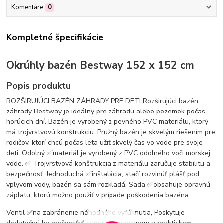
Komentáre
0
Kompletné špecifikácie
Okrúhly bazén Bestway 152 x 152 cm
Popis produktu
ROZŠIRUJÚCI BAZÉN ZÁHRADY PRE DETI Rozširujúci bazén
záhrady Bestway je ideálny pre záhradu alebo pozemok počas
horúcich dní. Bazén je vyrobený z pevného PVC materiálu, ktorý
má trojvrstvovú konštrukciu. Pružný bazén je skvelým riešením pre
rodičov, ktorí chcú počas leta užiť skvelý čas vo vode pre svoje
deti. Odolný ✅materiál je vyrobený z PVC odolného voči morskej
vode. ✅ Trojvrstvová konštrukcia z materiálu zaručuje stabilitu a
bezpečnosť. Jednoduchá ✅inštalácia, stačí rozvinúť plášť pod
vplyvom vody, bazén sa sám rozkladá. Sada ✅obsahuje opravnú
záplatu, ktorú možno použiť v prípade poškodenia bazéna.
Ventil ✅na zabránenie náhodného vyfúknutia, Poskytuje
dodatočnú bezpečnosť✅, zabalené v peknom a praktickom