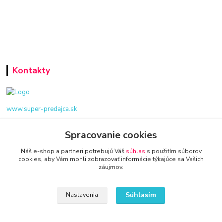
Kontakty
www.super-predajca.sk
Spracovanie cookies
Náš e-shop a partneri potrebujú Váš
súhlas
s použitím súborov
info@kamenik.sk
cookies, aby Vám mohli zobrazovať informácie týkajúce sa Vašich
záujmov.
Súhlasím
Nastavenia
© 2024 Všetky práva vyhradené KAMENIK.SK