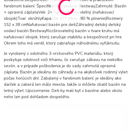
farebnom balení. Špecifikácia: Výrobca: BestwayZahrnuté: Bazén
+ opravná záplataVek: 2+Typ: Rozťahovateľný (nafukovací
obojok)Tvar: okrúhlyKapacita: 477 litrov (80 % plnenie)Rozmery:
152 x 38 cmNafukovací bazén pre detiZáhradný detský detský
vodací bazén BestwayRozširovateľný bazén v tvare kruhu má
nafukovací obojok, ktorý zaručuje stabilitu a bezpečnosť pri hre.
Okrem toho má ventil, ktorý zabraňuje náhodnému vyfúknutiu.
Je vyrobený z odolného 3-vrstvového PVC materiálu, ktorý
poskytuje odolnosť voči trhaniu, čo zaručuje zábavu na niekoľko
sezón, a v prípade poškodenia je do sady zahrnutá opravná
záplata. Bazén je ideálny do záhrady a na akýkoľvek rodinný výlet
počas horúcich dní. Zabalený v farebnom balení, je ideálny ako
darček a zaberá len málo miesta, takže si môžete zbaliť bazén na
letný výlet. Upozornenie: Deti by mali byť v bazéne alebo okolo
neho len pod dohľadom dospelého.