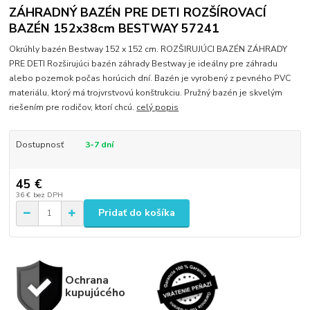
ZÁHRADNÝ BAZÉN PRE DETI ROZŠÍROVACÍ
BAZÉN 152x38cm BESTWAY 57241
Okrúhly bazén Bestway 152 x 152 cm. ROZŠIRUJÚCI BAZÉN ZÁHRADY
PRE DETI Rozširujúci bazén záhrady Bestway je ideálny pre záhradu
alebo pozemok počas horúcich dní. Bazén je vyrobený z pevného PVC
materiálu, ktorý má trojvrstvovú konštrukciu. Pružný bazén je skvelým
riešením pre rodičov, ktorí chcú.
celý popis
Dostupnosť
3-7 dní
45 €
36 €
bez DPH
Pridať do košíka
Ochrana
kupujúcého