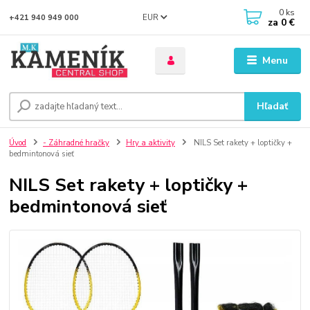
0
ks
EUR
+421 940 949 000
za
0 €
Menu
Hľadať
Úvod
- Záhradné hračky
Hry a aktivity
NILS Set rakety + loptičky +
bedmintonová sieť
NILS Set rakety + loptičky +
bedmintonová sieť