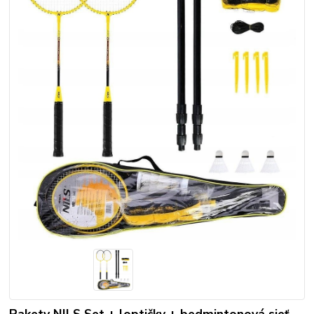
Rakety NILS Set + loptičky + bedmintonová sieť