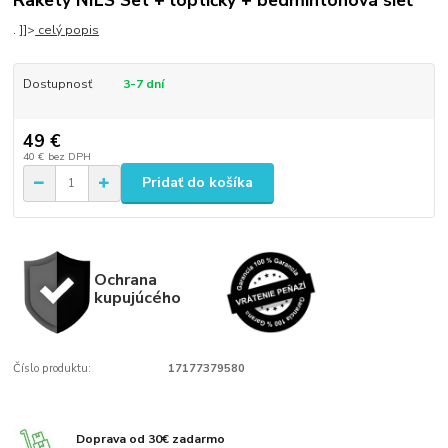
. ]]>
celý popis
Dostupnosť
3-7 dní
49 €
40 €
bez DPH
Pridať do košíka
Ochrana
kupujúcého
Číslo produktu:
17177379580
Doprava od 30€ zadarmo