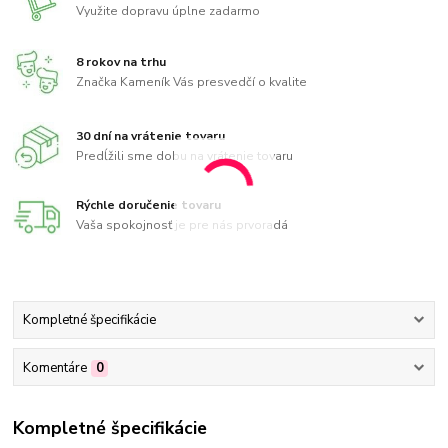
Využite dopravu úplne zadarmo
8 rokov na trhu
Značka Kameník Vás presvedčí o kvalite
30 dní na vrátenie tovaru
Predĺžili sme dobu na vrátenie tovaru
Rýchle doručenie tovaru
Vaša spokojnosť je pre nás prvoradá
Kompletné špecifikácie
Komentáre
0
Kompletné špecifikácie