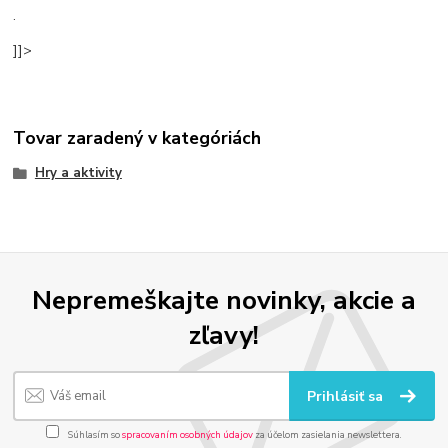
.
]]>
Tovar zaradený v kategóriách
Hry a aktivity
Nepremeškajte novinky, akcie a
zľavy!
Prihlásiť sa
Súhlasím so
spracovaním osobných údajov
za účelom zasielania newslettera.