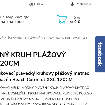
Prihlásenie
EUR
e si rady? Zavolajte.
0
ks
za
0 €
 940 949 000
NÝ PLÁVENÝ KRUH PLÁŽOVÝ MATRAC BAZÉN PRE DOSPELÝCH
ENÝ KRUH PLÁŽOVÝ
120CM
kovací plavecký kruhový plážový matrac
bazén Beach Colorful XXL 120CM
OVACÍ VEĽKÝ VODNÝ PLÁVENÝ KRUH PLÁŽOVÝ MATRAC
 PRE DOSPELÝCH 120CM. NAFUKOVACIE PLAVECKÉ KOLESO
 VODNÝ PLÁŽOVÝ MATRAC BAZÉN PRE DOSPELÝCH
Model: MP9 DONUT 120CM BROWN☀️ ☀️ ☀️ Objavte letnú