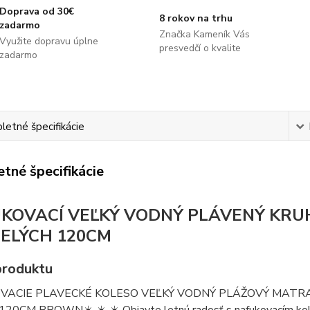
Doprava od 30€
8 rokov na trhu
zadarmo
Značka Kameník Vás
Využite dopravu úplne
presvedčí o kvalite
zadarmo
etné špecifikácie
tné špecifikácie
KOVACÍ VEĽKÝ VODNÝ PLÁVENÝ KRU
ELÝCH 120CM
produktu
VACIE PLAVECKÉ KOLESO VEĽKÝ VODNÝ PLÁŽOVÝ MATRA