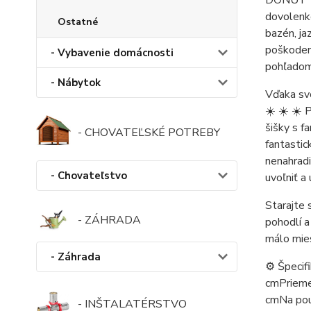
DONUT 12
dovolenk
Ostatné
bazén, ja
poškodeni
- Vybavenie domácnosti
pohľadom 
- Nábytok
Vďaka svo
☀️ ☀️ ☀️ 
šišky s f
- CHOVATEĽSKÉ POTREBY
fantastic
nenahradi
- Chovateľstvo
uvoľniť a 
Starajte 
- ZÁHRADA
pohodlí a
málo mies
- Záhrada
⚙️ Špecif
cmPriemer
cmNa použ
- INŠTALATÉRSTVO