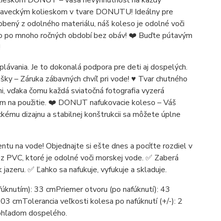
ieskom DONUT – vaša nevyhnutnosť na každý
 plaveckým kolieskom v tvare DONUTU! Ideálny pre
robený z odolného materiálu, náš koleso je odolné voči
tvo po mnoho ročných období bez obáv! ❤️ Buďte pútavým
!
plávania. Je to dokonalá podpora pre deti aj dospelých.
šky – Záruka zábavných chvíľ pri vode! ♥️ Tvar chutného
i, vďaka čomu každá sviatočná fotografia vyzerá
ckým na použitie. ❤️ DONUT nafukovacie koleso – Váš
kému dizajnu a stabilnej konštrukcii sa môžete úplne
tu na vode! Objednajte si ešte dnes a pocíťte rozdiel v
 z PVC, ktoré je odolné voči morskej vode. ✅ Zaberá
azeru. ✅ Ľahko sa nafukuje, vyfukuje a skladuje.
fúknutím): 33 cmPriemer otvoru (po nafúknutí): 43
3 cmTolerancia veľkosti kolesa po nafúknutí (+/-): 2
 dohľadom dospelého.