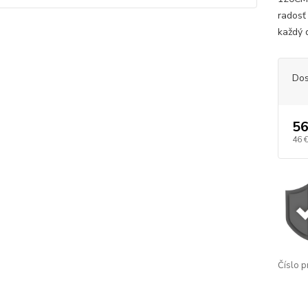
radosť
každý 
Dos
56
46 
Číslo p