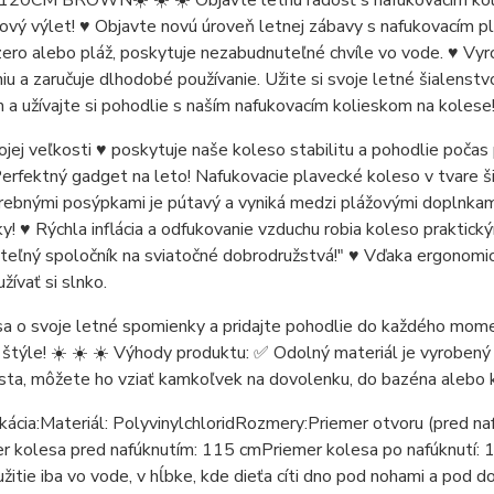
0CM BROWN☀️ ☀️ ☀️ Objavte letnú radosť s nafukovacím kol
ový výlet! ♥️ Objavte novú úroveň letnej zábavy s nafukovacím
zero alebo pláž, poskytuje nezabudnuteľné chvíle vo vode. ♥️ Vy
u a zaručuje dlhodobé používanie. Užite si svoje letné šialens
a užívajte si pohodlie s naším nafukovacím kolieskom na kolese
jej veľkosti ♥️ poskytuje naše koleso stabilitu a pohodlie počas 
Perfektný gadget na leto! Nafukovacie plavecké koleso v tvare ši
arebnými posýpkami je pútavý a vyniká medzi plážovými doplnkam
ky! ♥️ Rýchla inflácia a odfukovanie vzduchu robia koleso prakti
teľný spoločník na sviatočné dobrodružstvá!" ♥️ Vďaka ergonomic
užívať si slnko.
sa o svoje letné spomienky a pridajte pohodlie do každého momen
 štýle! ☀️ ☀️ ☀️ Výhody produktu: ✅ Odolný materiál je vyrobený
ta, môžete ho vziať kamkoľvek na dovolenku, do bazéna alebo k j
ikácia:Materiál: PolyvinylchloridRozmery:Priemer otvoru (pred na
 kolesa pred nafúknutím: 115 cmPriemer kolesa po nafúknutí: 10
itie iba vo vode, v hĺbke, kde dieťa cíti dno pod nohami a pod