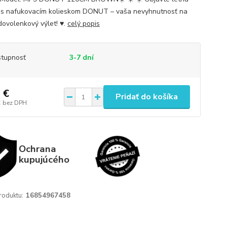
 s nafukovacím kolieskom DONUT – vaša nevyhnutnosť na
dovolenkový výlet! ♥️.
celý popis
tupnosť
3-7 dní
 €
Pridať do košíka
€
bez DPH
Ochrana
kupujúcého
roduktu:
16854967458