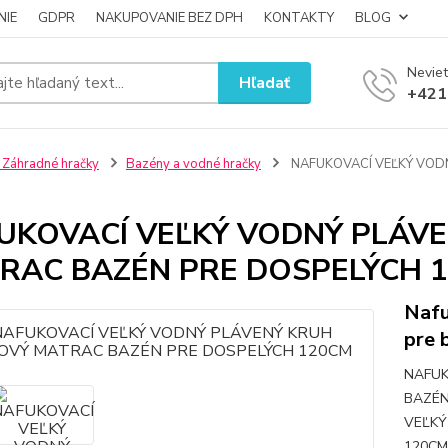
NIE
GDPR
NAKUPOVANIE BEZ DPH
KONTAKTY
BLOG
Neviet
Hľadať
+421
 Záhradné hračky
Bazény a vodné hračky
NAFUKOVACÍ VEĽKÝ VOD
UKOVACÍ VEĽKÝ VODNÝ PLÁV
RAC BAZÉN PRE DOSPELÝCH 
Nafu
pre 
NAFUK
BAZÉN
VEĽKÝ
120CM