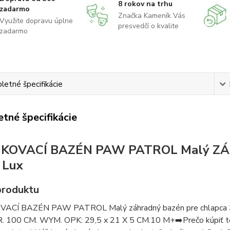
8 rokov na trhu
zadarmo
Značka Kameník Vás
Využite dopravu úplne
presvedčí o kvalite
zadarmo
etné špecifikácie
tné špecifikácie
KOVACÍ BAZÉN PAW PATROL Malý ZÁH
 Lux
produktu
ACÍ BAZÉN PAW PATROL Malý záhradný bazén pre chlapca 
 100 CM. WYM. OPK: 29,5 x 21 X 5 CM.10 M+➡️Prečo kúpiť ten