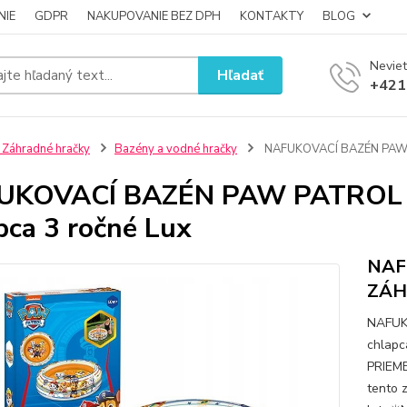
NIE
GDPR
NAKUPOVANIE BEZ DPH
KONTAKTY
BLOG
Neviet
Hľadať
+421
 Záhradné hračky
Bazény a vodné hračky
NAFUKOVACÍ BAZÉN PAW P
UKOVACÍ BAZÉN PAW PATROL 
pca 3 ročné Lux
NAF
ZÁHR
NAFUK
chlap
PRIEME
tento 