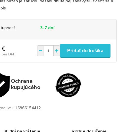
Náš bazén je zárukou nezabudnuteľnej zábavy✴️Osviežiť sa a.
opis
tupnosť
3-7 dní
 €
Pridať do košíka
€
bez DPH
Ochrana
kupujúcého
roduktu:
16966154412
30 dní na vrátenie
Rýchle doručenie