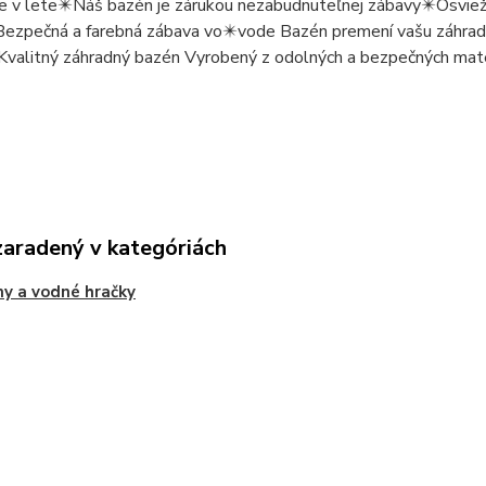
e v lete✴️Náš bazén je zárukou nezabudnuteľnej zábavy✴️Osvieži
Bezpečná a farebná zábava vo✴️vode Bazén premení vašu záhrad
Kvalitný záhradný bazén Vyrobený z odolných a bezpečných mat
zaradený v kategóriách
y a vodné hračky