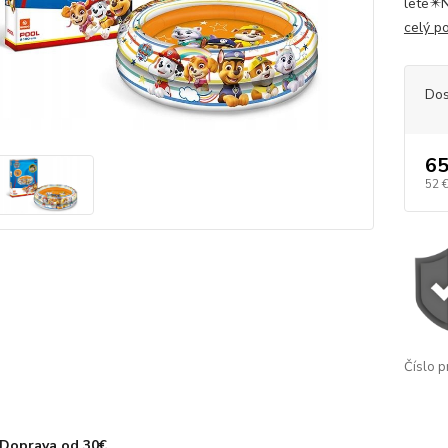
lete✴️
celý p
Dos
65
52 
Číslo p
Doprava od 30€