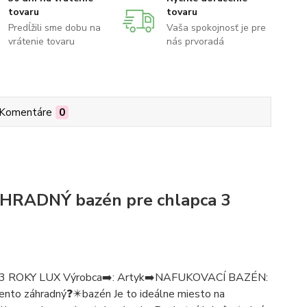
tovaru
tovaru
Predĺžili sme dobu na
Vaša spokojnosť je pre
vrátenie tovaru
nás prvoradá
Komentáre
0
RADNÝ bazén pre chlapca 3
3 ROKY LUX Výrobca➡️: Artyk➡️NAFUKOVACÍ BAZÉN:
to záhradný❓✴️bazén Je to ideálne miesto na