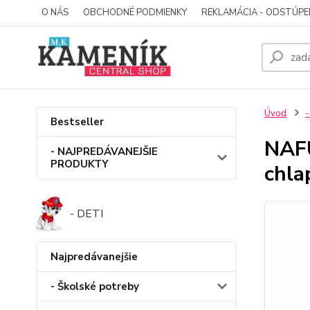
O NÁS
OBCHODNÉ PODMIENKY
REKLAMÁCIA - ODSTÚPE
Úvod
-
Bestseller
NAF
- NAJPREDÁVANEJŠIE
PRODUKTY
chla
- DETI
Najpredávanejšie
- Školské potreby