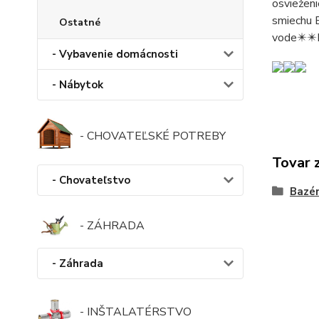
osvieženi
smiechu 
Ostatné
vode✴️✴️
- Vybavenie domácnosti
- Nábytok
- CHOVATEĽSKÉ POTREBY
Tovar 
- Chovateľstvo
Bazén
- ZÁHRADA
- Záhrada
- INŠTALATÉRSTVO