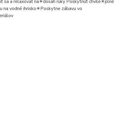
ť sa a relaxovať na✴️dosah ruky Poskytnúť chvíle✴️plné
u na vodné ihrisko✴️Poskytne zábavu vo
eriálov