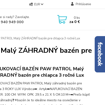
Prihlásenie
EUR
e si rady? Zavolajte.
0
ks
za
0 €
 940 949 000
ATROL Malý ZÁHRADNÝ bazén pre chlapca 3 ročné Lux
Malý ZÁHRADNÝ bazén pre
UKOVACÍ BAZÉN PAW PATROL Malý
ADNÝ bazén pre chlapca 3 ročné Lux
OVACÍ BAZÉN PAW PATROL Malý záhradný bazén pre
ca 3 ROKY LUX Výrobca➡️: Artyk➡️NAFUKOVACÍ BAZÉN:
R. 100 CM. WYM. OPK: 29,5 x 21 X 5 CM.10 M+➡️Prečo kúpiť
záhradný❓✴️bazén Je to ideálne miesto na osvieženie v