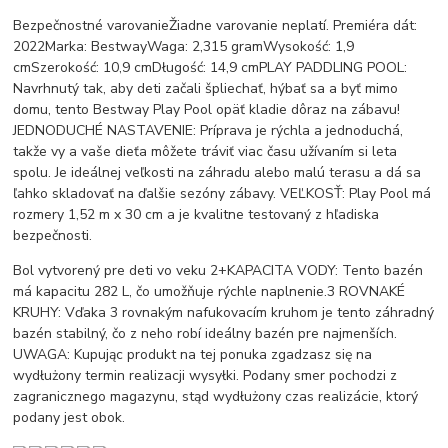
Bezpečnostné varovanieŽiadne varovanie neplatí. Premiéra dát:
2022Marka: BestwayWaga: 2,315 gramWysokość: 1,9
cmSzerokość: 10,9 cmDługość: 14,9 cmPLAY PADDLING POOL:
Navrhnutý tak, aby deti začali špliechať, hýbať sa a byť mimo
domu, tento Bestway Play Pool opäť kladie dôraz na zábavu!
JEDNODUCHÉ NASTAVENIE: Príprava je rýchla a jednoduchá,
takže vy a vaše dieťa môžete tráviť viac času užívaním si leta
spolu. Je ideálnej veľkosti na záhradu alebo malú terasu a dá sa
ľahko skladovať na ďalšie sezóny zábavy. VEĽKOSŤ: Play Pool má
rozmery 1,52 m x 30 cm a je kvalitne testovaný z hľadiska
bezpečnosti.
Bol vytvorený pre deti vo veku 2+KAPACITA VODY: Tento bazén
má kapacitu 282 L, čo umožňuje rýchle naplnenie.3 ROVNAKÉ
KRUHY: Vďaka 3 rovnakým nafukovacím kruhom je tento záhradný
bazén stabilný, čo z neho robí ideálny bazén pre najmenších.
UWAGA: Kupując produkt na tej ponuka zgadzasz się na
wydłużony termin realizacji wysyłki. Podany smer pochodzi z
zagranicznego magazynu, stąd wydłużony czas realizácie, ktorý
podany jest obok.