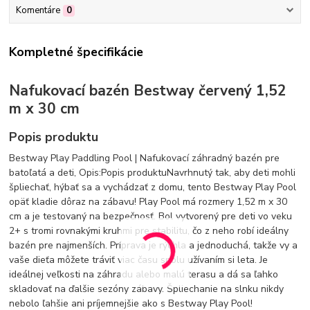
Komentáre
0
Kompletné špecifikácie
Nafukovací bazén Bestway červený 1,52
m x 30 cm
Popis produktu
Bestway Play Paddling Pool | Nafukovací záhradný bazén pre
batoľatá a deti, Opis:Popis produktuNavrhnutý tak, aby deti mohli
špliechať, hýbať sa a vychádzať z domu, tento Bestway Play Pool
opäť kladie dôraz na zábavu! Play Pool má rozmery 1,52 m x 30
cm a je testovaný na bezpečnosť. Bol vytvorený pre deti vo veku
2+ s tromi rovnakými kruhmi pre stabilitu, čo z neho robí ideálny
bazén pre najmenších. Príprava je rýchla a jednoduchá, takže vy a
vaše dieťa môžete tráviť viac času spolu užívaním si leta. Je
ideálnej veľkosti na záhradu alebo malú terasu a dá sa ľahko
skladovať na ďalšie sezóny zábavy. Špliechanie na slnku nikdy
nebolo ľahšie ani príjemnejšie ako s Bestway Play Pool!