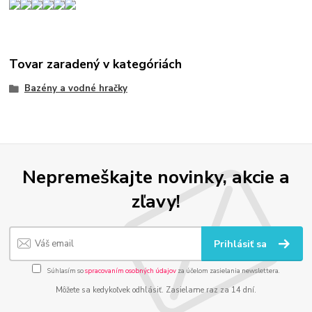
Tovar zaradený v kategóriách
Bazény a vodné hračky
Nepremeškajte novinky, akcie a
zľavy!
Prihlásiť sa
Súhlasím so
spracovaním osobných údajov
za účelom zasielania newslettera.
Môžete sa kedykoľvek odhlásiť. Zasielame raz za 14 dní.