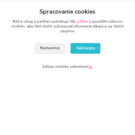
Spracovanie cookies
Náš e-shop a partneri potrebujú Váš
súhlas
s použitím súborov
cookies, aby Vám mohli zobrazovať informácie týkajúce sa Vašich
záujmov.
Kontakty
Súhlasím
Nastavenia
Súhlas môžete odmietnuť
tu
.
www.super-predajca.sk
info@kamenik.sk