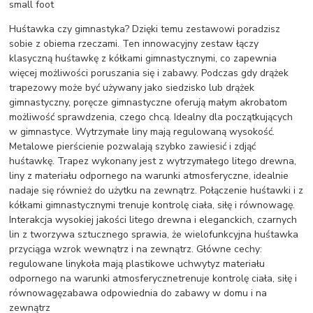
small foot
Huśtawka czy gimnastyka? Dzięki temu zestawowi poradzisz
sobie z obiema rzeczami. Ten innowacyjny zestaw łączy
klasyczną huśtawkę z kółkami gimnastycznymi, co zapewnia
więcej możliwości poruszania się i zabawy. Podczas gdy drążek
trapezowy może być używany jako siedzisko lub drążek
gimnastyczny, poręcze gimnastyczne oferują małym akrobatom
możliwość sprawdzenia, czego chcą. Idealny dla początkujących
w gimnastyce. Wytrzymałe liny mają regulowaną wysokość.
Metalowe pierścienie pozwalają szybko zawiesić i zdjąć
huśtawkę. Trapez wykonany jest z wytrzymałego litego drewna,
liny z materiału odpornego na warunki atmosferyczne, idealnie
nadaje się również do użytku na zewnątrz. Połączenie huśtawki i z
kółkami gimnastycznymi trenuje kontrolę ciała, siłę i równowagę.
Interakcja wysokiej jakości litego drewna i eleganckich, czarnych
lin z tworzywa sztucznego sprawia, że wielofunkcyjna huśtawka
przyciąga wzrok wewnątrz i na zewnątrz. Główne cechy:
regulowane linykoła mają plastikowe uchwytyz materiału
odpornego na warunki atmosferycznetrenuje kontrolę ciała, siłę i
równowagęzabawa odpowiednia do zabawy w domu i na
zewnątrz