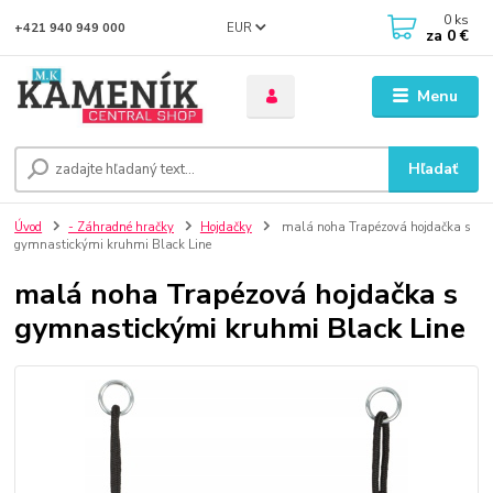
0
ks
EUR
+421 940 949 000
za
0 €
Menu
Hľadať
Úvod
- Záhradné hračky
Hojdačky
malá noha Trapézová hojdačka s
gymnastickými kruhmi Black Line
malá noha Trapézová hojdačka s
gymnastickými kruhmi Black Line