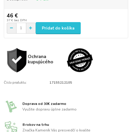
46 €
37 €
bez DPH
Pridať do košíka
Ochrana
kupujúcého
Číslo produktu:
17155212105
Doprava od 30€ zadarmo
Využite dopravu úplne zadarmo
8 rokov na trhu
Značka Kameník Vás presvedčí o kvalite