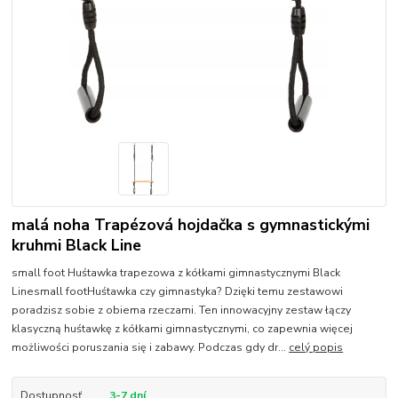
malá noha Trapézová hojdačka s gymnastickými
kruhmi Black Line
small foot Huśtawka trapezowa z kółkami gimnastycznymi Black
Linesmall footHuśtawka czy gimnastyka? Dzięki temu zestawowi
poradzisz sobie z obiema rzeczami. Ten innowacyjny zestaw łączy
klasyczną huśtawkę z kółkami gimnastycznymi, co zapewnia więcej
możliwości poruszania się i zabawy. Podczas gdy dr...
celý popis
Dostupnosť
3-7 dní