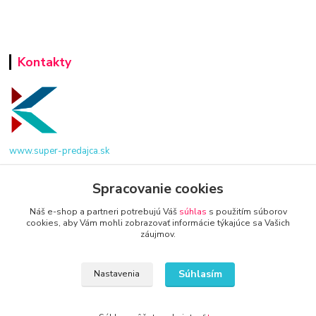
Kontakty
www.super-predajca.sk
Spracovanie cookies
info@kamenik.sk
Náš e-shop a partneri potrebujú Váš
súhlas
s použitím súborov
cookies, aby Vám mohli zobrazovať informácie týkajúce sa Vašich
záujmov.
Súhlasím
Nastavenia
© 2024 Všetky práva vyhradené KAMENIK.SK