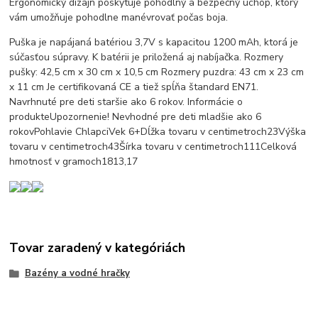
Ergonomický dizajn poskytuje pohodlný a bezpečný úchop, ktorý
vám umožňuje pohodlne manévrovať počas boja.
Puška je napájaná batériou 3,7V s kapacitou 1200 mAh, ktorá je
súčasťou súpravy. K batérii je priložená aj nabíjačka. Rozmery
pušky: 42,5 cm x 30 cm x 10,5 cm Rozmery puzdra: 43 cm x 23 cm
x 11 cm Je certifikovaná CE a tiež spĺňa štandard EN71.
Navrhnuté pre deti staršie ako 6 rokov. Informácie o
produkteUpozornenie! Nevhodné pre deti mladšie ako 6
rokovPohlavie ChlapciVek 6+Dĺžka tovaru v centimetroch23Výška
tovaru v centimetroch43Šírka tovaru v centimetroch111Celková
hmotnosť v gramoch1813,17
Tovar zaradený v kategóriách
Bazény a vodné hračky