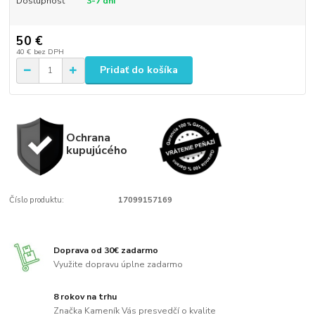
Dostupnosť
3-7 dní
50 €
40 €
bez DPH
Pridať do košíka
Ochrana
kupujúcého
Číslo produktu:
17099157169
Doprava od 30€ zadarmo
Využite dopravu úplne zadarmo
8 rokov na trhu
Značka Kameník Vás presvedčí o kvalite