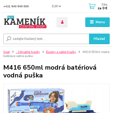
0
ks
EUR
+421 940 949 000
za
0 €
Menu
Hľadať
Úvod
- Záhradné hračky
Bazény a vodné hračky
M416 650ml modrá
batériová vodná puška
M416 650ml modrá batériová
vodná puška