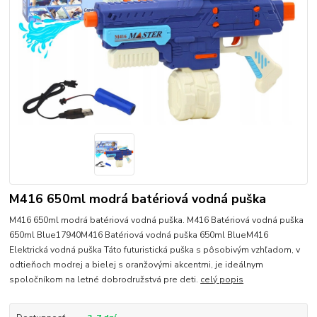
M416 650ml modrá batériová vodná puška
M416 650ml modrá batériová vodná puška. M416 Batériová vodná puška
650ml Blue17940M416 Batériová vodná puška 650ml BlueM416
Elektrická vodná puška Táto futuristická puška s pôsobivým vzhľadom, v
odtieňoch modrej a bielej s oranžovými akcentmi, je ideálnym
spoločníkom na letné dobrodružstvá pre deti.
celý popis