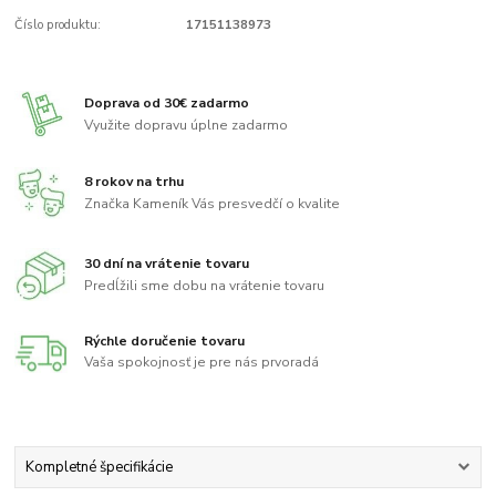
Číslo produktu:
17151138973
Doprava od 30€ zadarmo
Využite dopravu úplne zadarmo
8 rokov na trhu
Značka Kameník Vás presvedčí o kvalite
30 dní na vrátenie tovaru
Predĺžili sme dobu na vrátenie tovaru
Rýchle doručenie tovaru
Vaša spokojnosť je pre nás prvoradá
Kompletné špecifikácie