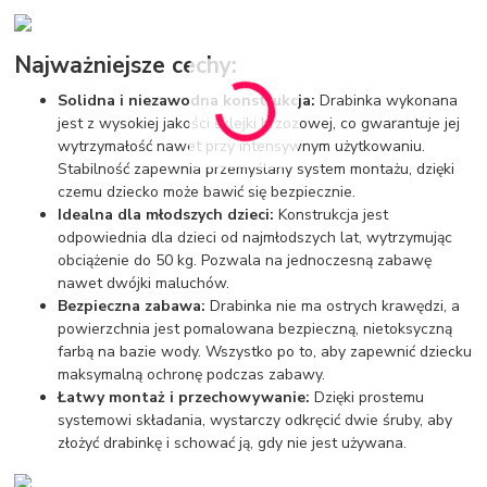
Najważniejsze cechy:
Solidna i niezawodna konstrukcja:
Drabinka wykonana
jest z wysokiej jakości sklejki brzozowej, co gwarantuje jej
wytrzymałość nawet przy intensywnym użytkowaniu.
Stabilność zapewnia przemyślany system montażu, dzięki
czemu dziecko może bawić się bezpiecznie.
Idealna dla młodszych dzieci:
Konstrukcja jest
odpowiednia dla dzieci od najmłodszych lat, wytrzymując
obciążenie do 50 kg. Pozwala na jednoczesną zabawę
nawet dwójki maluchów.
Bezpieczna zabawa:
Drabinka nie ma ostrych krawędzi, a
powierzchnia jest pomalowana bezpieczną, nietoksyczną
farbą na bazie wody. Wszystko po to, aby zapewnić dziecku
maksymalną ochronę podczas zabawy.
Łatwy montaż i przechowywanie:
Dzięki prostemu
systemowi składania, wystarczy odkręcić dwie śruby, aby
złożyć drabinkę i schować ją, gdy nie jest używana.