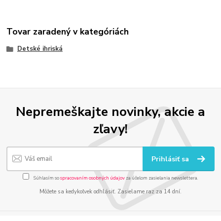
Tovar zaradený v kategóriách
Detské ihriská
Nepremeškajte novinky, akcie a
zľavy!
Prihlásiť sa
Súhlasím so
spracovaním osobných údajov
za účelom zasielania newslettera.
Môžete sa kedykoľvek odhlásiť. Zasielame raz za 14 dní.