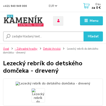
0
ks
EUR
+421 940 949 000
za
0 €
Menu
Hľadať
Úvod
- Záhradné hračky
Detské ihriská
Lezecký rebrík do detského
domčeka - drevený
Lezecký rebrík do detského
domčeka - drevený