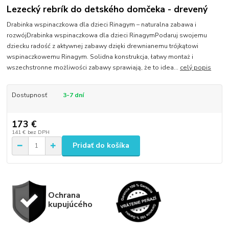
Lezecký rebrík do detského domčeka - drevený
Drabinka wspinaczkowa dla dzieci Rinagym – naturalna zabawa i
rozwójDrabinka wspinaczkowa dla dzieci RinagymPodaruj swojemu
dziecku radość z aktywnej zabawy dzięki drewnianemu trójkątowi
wspinaczkowemu Rinagym. Solidna konstrukcja, łatwy montaż i
wszechstronne możliwości zabawy sprawiają, że to idea...
celý popis
Dostupnosť
3-7 dní
173 €
141 €
bez DPH
Pridať do košíka
Ochrana
kupujúcého