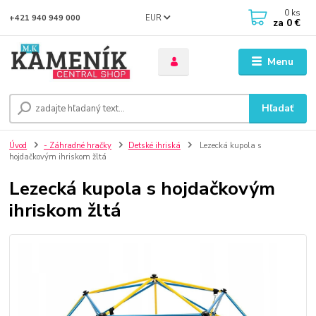
0
ks
EUR
+421 940 949 000
za
0 €
Menu
Hľadať
Úvod
- Záhradné hračky
Detské ihriská
Lezecká kupola s
hojdačkovým ihriskom žltá
Lezecká kupola s hojdačkovým
ihriskom žltá