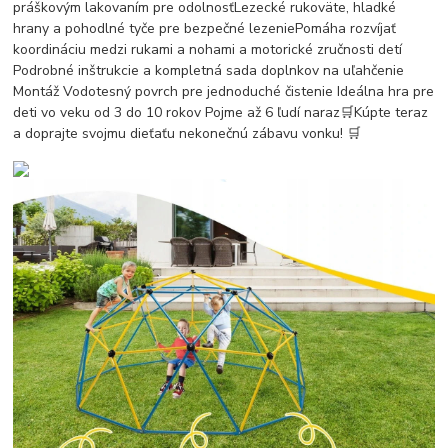
práškovým lakovaním pre odolnosťLezecké rukoväte, hladké
hrany a pohodlné tyče pre bezpečné lezeniePomáha rozvíjať
koordináciu medzi rukami a nohami a motorické zručnosti detí
Podrobné inštrukcie a kompletná sada doplnkov na uľahčenie
Montáž Vodotesný povrch pre jednoduché čistenie Ideálna hra pre
deti vo veku od 3 do 10 rokov Pojme až 6 ľudí naraz🛒Kúpte teraz
a doprajte svojmu dieťaťu nekonečnú zábavu vonku! 🛒