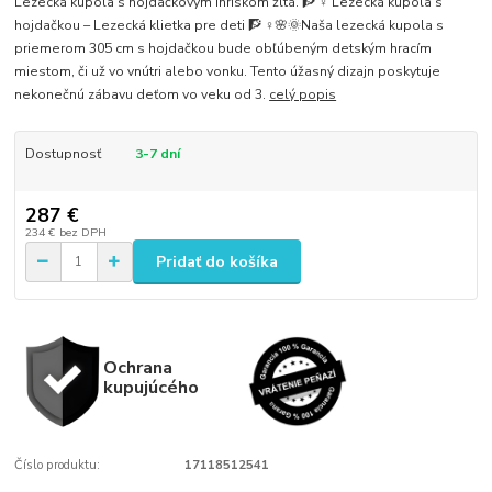
Lezecká kupola s hojdačkovým ihriskom žltá. 🧗 ♀️ Lezecká kupola s
hojdačkou – Lezecká klietka pre deti 🧗 ♀️🌸🌞Naša lezecká kupola s
priemerom 305 cm s hojdačkou bude obľúbeným detským hracím
miestom, či už vo vnútri alebo vonku. Tento úžasný dizajn poskytuje
nekonečnú zábavu deťom vo veku od 3.
celý popis
Dostupnosť
3-7 dní
287 €
234 €
bez DPH
Pridať do košíka
Ochrana
kupujúcého
Číslo produktu:
17118512541