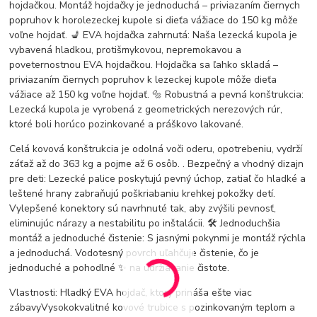
hojdačkou. Montáž hojdačky je jednoduchá – priviazaním čiernych
popruhov k horolezeckej kupole si dieťa vážiace do 150 kg môže
voľne hojdať. 💺 EVA hojdačka zahrnutá: Naša lezecká kupola je
vybavená hladkou, protišmykovou, nepremokavou a
poveternostnou EVA hojdačkou. Hojdačka sa ľahko skladá –
priviazaním čiernych popruhov k lezeckej kupole môže dieťa
vážiace až 150 kg voľne hojdať. 🔩 Robustná a pevná konštrukcia:
Lezecká kupola je vyrobená z geometrických nerezových rúr,
ktoré boli horúco pozinkované a práškovo lakované.
Celá kovová konštrukcia je odolná voči oderu, opotrebeniu, vydrží
záťaž až do 363 kg a pojme až 6 osôb.️ ️. Bezpečný a vhodný dizajn
pre deti: Lezecké palice poskytujú pevný úchop, zatiaľ čo hladké a
leštené hrany zabraňujú poškriabaniu krehkej pokožky detí.
Vylepšené konektory sú navrhnuté tak, aby zvýšili pevnosť,
eliminujúc nárazy a nestabilitu po inštalácii. 🛠️ Jednoduchšia
montáž a jednoduché čistenie: S jasnými pokynmi je montáž rýchla
a jednoduchá. Vodotesný povrch uľahčuje čistenie, čo je
jednoduché a pohodlné ✨ na udržiavanie čistote.
Vlastnosti: Hladký EVA hojdač, ktorý prináša ešte viac
zábavyVysokokvalitné kovové trubice s pozinkovaným teplom a