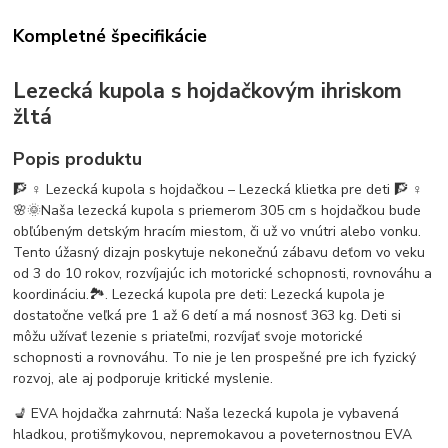
Kompletné špecifikácie
Lezecká kupola s hojdačkovým ihriskom
žltá
Popis produktu
🧗 ♀️ Lezecká kupola s hojdačkou – Lezecká klietka pre deti 🧗 ♀️
🌸🌞Naša lezecká kupola s priemerom 305 cm s hojdačkou bude
obľúbeným detským hracím miestom, či už vo vnútri alebo vonku.
Tento úžasný dizajn poskytuje nekonečnú zábavu deťom vo veku
od 3 do 10 rokov, rozvíjajúc ich motorické schopnosti, rovnováhu a
koordináciu.️🏞️. Lezecká kupola pre deti: Lezecká kupola je
dostatočne veľká pre 1 až 6 detí a má nosnosť 363 kg. Deti si
môžu užívať lezenie s priateľmi, rozvíjať svoje motorické
schopnosti a rovnováhu. To nie je len prospešné pre ich fyzický
rozvoj, ale aj podporuje kritické myslenie.
💺 EVA hojdačka zahrnutá: Naša lezecká kupola je vybavená
hladkou, protišmykovou, nepremokavou a poveternostnou EVA