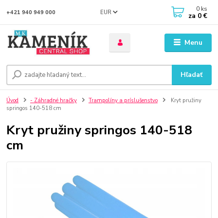
0
ks
EUR
+421 940 949 000
za
0 €
Menu
Hľadať
Úvod
- Záhradné hračky
Trampolíny a príslušenstvo
Kryt pružiny
springos 140-518 cm
Kryt pružiny springos 140-518
cm