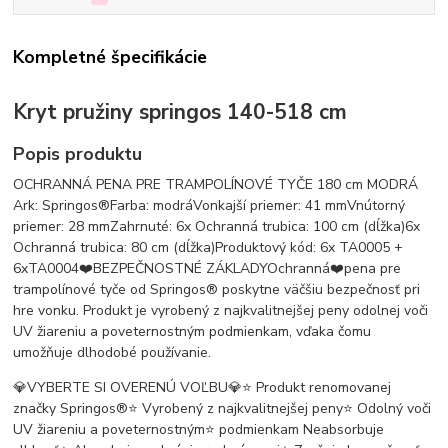
Kompletné špecifikácie
Kryt pružiny springos 140-518 cm
Popis produktu
OCHRANNÁ PENA PRE TRAMPOLÍNOVÉ TYČE 180 cm MODRÁ
Ark: Springos®Farba: modráVonkajší priemer: 41 mmVnútorný
priemer: 28 mmZahrnuté: 6x Ochranná trubica: 100 cm (dĺžka)6x
Ochranná trubica: 80 cm (dĺžka)Produktový kód: 6x TA0005 +
6xTA0004❤️BEZPEČNOSTNÉ ZÁKLADYOchranná❤️pena pre
trampolínové tyče od Springos® poskytne väčšiu bezpečnosť pri
hre vonku. Produkt je vyrobený z najkvalitnejšej peny odolnej voči
UV žiareniu a poveternostným podmienkam, vďaka čomu
umožňuje dlhodobé používanie.
💎VYBERTE SI OVERENÚ VOĽBU💎⭐️ Produkt renomovanej
značky Springos®⭐️ Vyrobený z najkvalitnejšej peny⭐️ Odolný voči
UV žiareniu a poveternostným⭐️ podmienkam Neabsorbuje