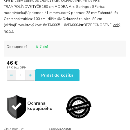
Kryt pružiny springos 140-518 cm. OCHRANNÁ PENA PRE
TRAMPOLÍNOVÉ TYČE 180 cm MODRÁ Ark: Springos®Farba:
modráVonkajší priemer: 41 mmVnútorný priemer: 28 mmZahrnuté: 6x
Ochranná trubica: 100 cm (dĺžka)6x Ochranná trubica: 80 cm
(dĺžka)Produktový kód: 6x TA0005 + 6xTA0004❤️BEZPEČNOSTNÉ.
celý
popis
Dostupnosť
3-7 dní
46 €
37 €
bez DPH
Pridať do košíka
Ochrana
kupujúcého
Číslo produktu:
16855322350