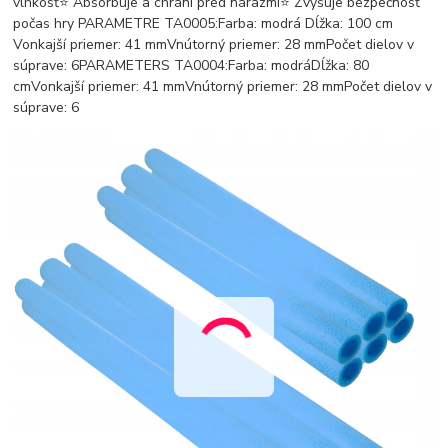
vlhkosť⭐️ Absorbuje a chráni pred nárazmi⭐️ Zvyšuje bezpečnosť
počas hry PARAMETRE TA0005:Farba: modrá Dĺžka: 100 cm
Vonkajší priemer: 41 mmVnútorný priemer: 28 mmPočet dielov v
súprave: 6PARAMETERS TA0004:Farba: modráDĺžka: 80
cmVonkajší priemer: 41 mmVnútorný priemer: 28 mmPočet dielov v
súprave: 6