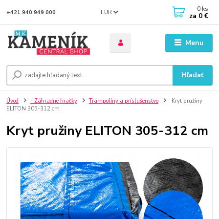
0
ks
EUR
+421 940 949 000
za
0 €
Menu
Hľadať
Úvod
- Záhradné hračky
Trampolíny a príslušenstvo
Kryt pružiny
ELITON 305-312 cm
Kryt pružiny ELITON 305-312 cm