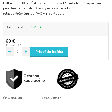
krytPriemer: 305 cmŠírka: 28 cmHrúbka: ~ 1,5 cmGolier prekrýva okraj
približne 5 cmPoťah má pásky na viazanie od spodku
(elastický)Konštrukcia: PVC-V +.
celý popis
Dostupnosť
3-7 dní
60 €
49 €
bez DPH
Pridať do košíka
Ochrana
kupujúcého
Číslo produktu:
16923260417