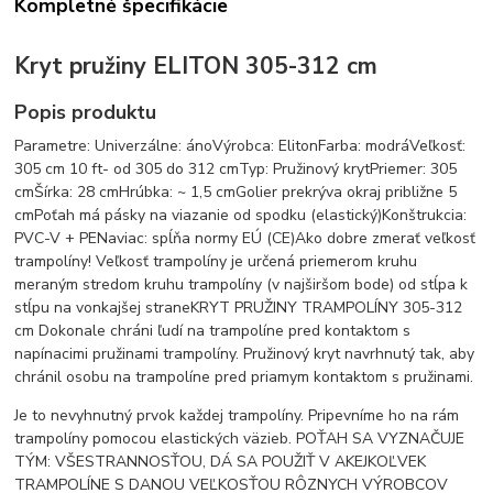
Kompletné špecifikácie
Kryt pružiny ELITON 305-312 cm
Popis produktu
Parametre: Univerzálne: ánoVýrobca: ElitonFarba: modráVeľkosť:
305 cm 10 ft- od 305 do 312 cmTyp: Pružinový krytPriemer: 305
cmŠírka: 28 cmHrúbka: ~ 1,5 cmGolier prekrýva okraj približne 5
cmPoťah má pásky na viazanie od spodku (elastický)Konštrukcia:
PVC-V + PENaviac: spĺňa normy EÚ (CE)Ako dobre zmerať veľkosť
trampolíny! Veľkosť trampolíny je určená priemerom kruhu
meraným stredom kruhu trampolíny (v najširšom bode) od stĺpa k
stĺpu na vonkajšej straneKRYT PRUŽINY TRAMPOLÍNY 305-312
cm Dokonale chráni ľudí na trampolíne pred kontaktom s
napínacimi pružinami trampolíny. Pružinový kryt navrhnutý tak, aby
chránil osobu na trampolíne pred priamym kontaktom s pružinami.
Je to nevyhnutný prvok každej trampolíny. Pripevníme ho na rám
trampolíny pomocou elastických väzieb. POŤAH SA VYZNAČUJE
TÝM: VŠESTRANNOSŤOU, DÁ SA POUŽIŤ V AKEJKOĽVEK
TRAMPOLÍNE S DANOU VEĽKOSŤOU RÔZNYCH VÝROBCOV