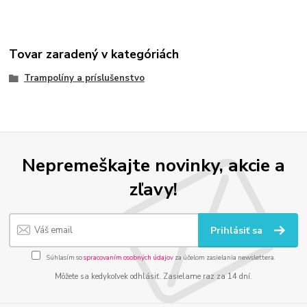
Tovar zaradený v kategóriách
Trampolíny a príslušenstvo
Nepremeškajte novinky, akcie a
zľavy!
Prihlásiť sa
Súhlasím so
spracovaním osobných údajov
za účelom zasielania newslettera.
Môžete sa kedykoľvek odhlásiť. Zasielame raz za 14 dní.