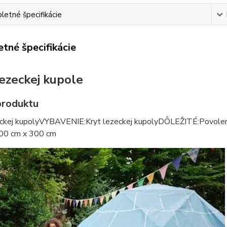
etné špecifikácie
tné špecifikácie
lezeckej kupole
produktu
eckej kupolyVYBAVENIE:Kryt lezeckej kupolyDÔLEŽITÉ:Povolen
300 cm x 300 cm