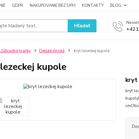
NIE
GDPR
NAKUPOVANIE BEZ DPH
KONTAKTY
BLOG
Neviet
Hľadať
+421
 Záhradné hračky
Detské ihriská
kryt lezeckej kupole
 lezeckej kupole
kryt
kryt l
kupoly
cmObsa
Dos