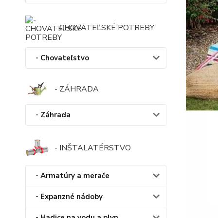
- CHOVATEĽSKÉ POTREBY
- Chovateľstvo
- ZÁHRADA
- Záhrada
- INŠTALATÉRSTVO
- Armatúry a merače
- Expanzné nádoby
- Hadice na vodu a plyn