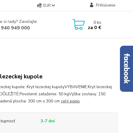
Prihlásenie
EUR
e si rady? Zavolajte.
0
ks
za
0 €
 940 949 000
 lezeckej kupole
ezeckej kupole. Kryt lezeckej kupolyVYBAVENIE:Kryt lezeckej
DÔLEŽITÉ:Povolené zaťaženie: 50 kgVýška zostavy: 150
dená plocha: 300 cm x 300 cm
celý popis
tupnosť
3-7 dní