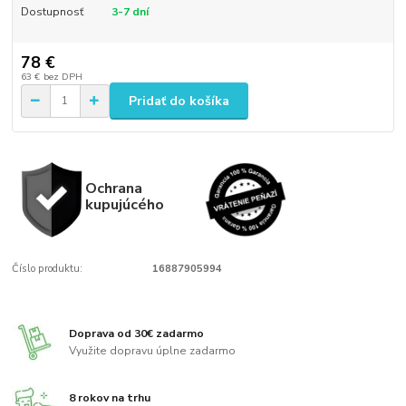
Dostupnosť
3-7 dní
78 €
63 €
bez DPH
Pridať do košíka
Ochrana
kupujúcého
Číslo produktu:
16887905994
Doprava od 30€ zadarmo
Využite dopravu úplne zadarmo
8 rokov na trhu