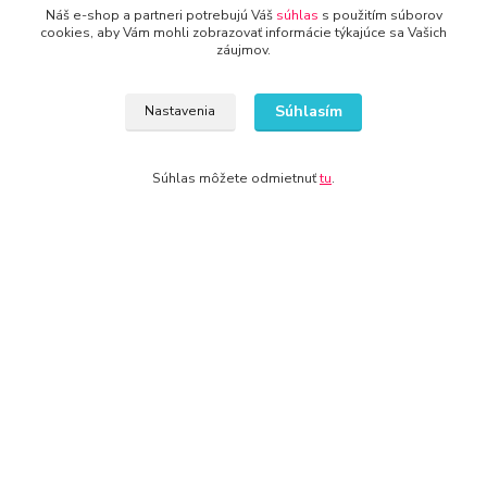
Náš e-shop a partneri potrebujú Váš
súhlas
s použitím súborov
cookies, aby Vám mohli zobrazovať informácie týkajúce sa Vašich
záujmov.
www.super-predajca.sk
Súhlasím
Nastavenia
Súhlas môžete odmietnuť
tu
.
info@kamenik.sk
© 2024 Všetky práva vyhradené KAMENIK.SK