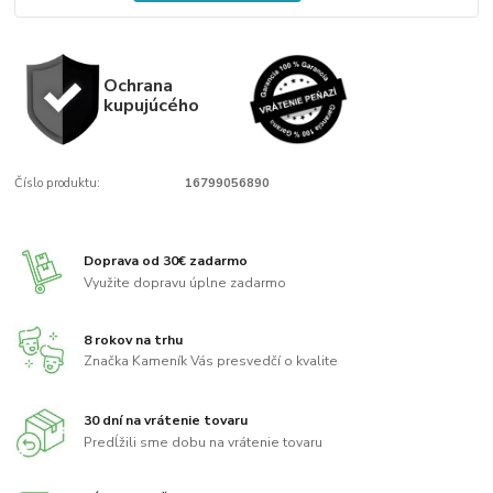
Ochrana
kupujúcého
Číslo produktu:
16799056890
Doprava od 30€ zadarmo
Využite dopravu úplne zadarmo
8 rokov na trhu
Značka Kameník Vás presvedčí o kvalite
30 dní na vrátenie tovaru
Predĺžili sme dobu na vrátenie tovaru