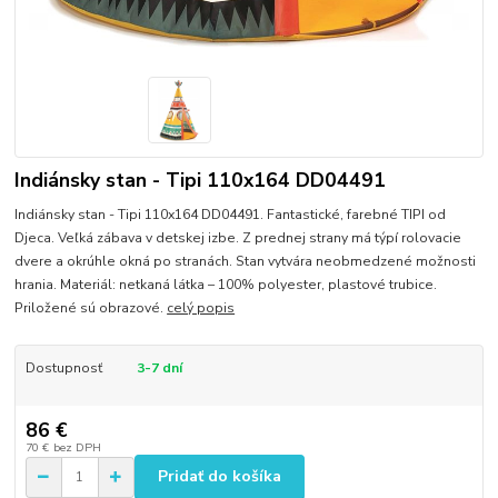
Indiánsky stan - Tipi 110x164 DD04491
Indiánsky stan - Tipi 110x164 DD04491. Fantastické, farebné TIPI od
Djeca. Veľká zábava v detskej izbe. Z prednej strany má týpí rolovacie
dvere a okrúhle okná po stranách. Stan vytvára neobmedzené možnosti
hrania. Materiál: netkaná látka – 100% polyester, plastové trubice.
Priložené sú obrazové.
celý popis
Dostupnosť
3-7 dní
86 €
70 €
bez DPH
Pridať do košíka