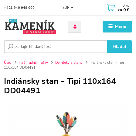
0
ks
EUR
+421 940 949 000
za
0 €
Menu
Hľadať
Úvod
- Záhradné hračky
Domčeky a stany
Indiánsky stan - Tipi
110x164 DD04491
Indiánsky stan - Tipi 110x164
DD04491