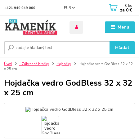
0
ks
EUR
+421 940 949 000
za
0 €
Menu
Hľadať
Úvod
- Záhradné hračky
Hojdačky
Hojdačka vedro GodBless 32 x 32
x 25 cm
Hojdačka vedro GodBless 32 x 32
x 25 cm