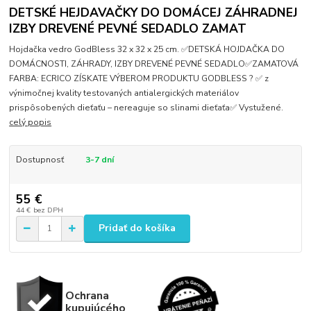
DETSKÉ HEJDAVAČKY DO DOMÁCEJ ZÁHRADNEJ
IZBY DREVENÉ PEVNÉ SEDADLO ZAMAT
Hojdačka vedro GodBless 32 x 32 x 25 cm. ✅DETSKÁ HOJDAČKA DO
DOMÁCNOSTI, ZÁHRADY, IZBY DREVENÉ PEVNÉ SEDADLO✅ZAMATOVÁ
FARBA: ECRICO ZÍSKATE VÝBEROM PRODUKTU GODBLESS ? ✅ z
výnimočnej kvality testovaných antialergických materiálov
prispôsobených dieťaťu – nereaguje so slinami dieťaťa✅ Vystužené.
celý popis
Dostupnosť
3-7 dní
55 €
44 €
bez DPH
Pridať do košíka
Ochrana
kupujúcého