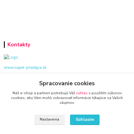
Kontakty
www.super-predajca.sk
Spracovanie cookies
Náš e-shop a partneri potrebujú Váš
súhlas
s použitím súborov
info@kamenik.sk
cookies, aby Vám mohli zobrazovať informácie týkajúce sa Vašich
záujmov.
Súhlasím
Nastavenia