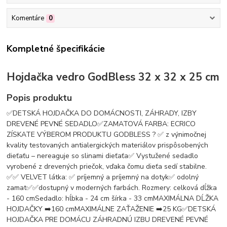
Komentáre
0
Kompletné špecifikácie
Hojdačka vedro GodBless 32 x 32 x 25 cm
Popis produktu
✅DETSKÁ HOJDAČKA DO DOMÁCNOSTI, ZÁHRADY, IZBY
DREVENÉ PEVNÉ SEDADLO✅ZAMATOVÁ FARBA: ECRICO
ZÍSKATE VÝBEROM PRODUKTU GODBLESS ? ✅ z výnimočnej
kvality testovaných antialergických materiálov prispôsobených
dieťaťu – nereaguje so slinami dieťaťa✅ Vystužené sedadlo
vyrobené z drevených priečok, vďaka čomu dieťa sedí stabilne.
✅✅ VELVET látka: ✅ príjemný a príjemný na dotyk✅ odolný
zamat✅✅dostupný v moderných farbách. Rozmery: celková dĺžka
- 160 cmSedadlo: hĺbka - 24 cm šírka - 33 cmMAXIMÁLNA DĹŽKA
HOJDAČKY ➡️160 cmMAXIMÁLNE ZAŤAŽENIE ➡️25 KG✅DETSKÁ
HOJDAČKA PRE DOMÁCU ZÁHRADNÚ IZBU DREVENÉ PEVNÉ