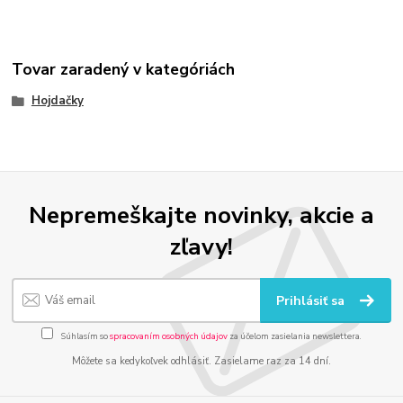
Tovar zaradený v kategóriách
Hojdačky
Nepremeškajte novinky, akcie a
zľavy!
Prihlásiť sa
Súhlasím so
spracovaním osobných údajov
za účelom zasielania newslettera.
Môžete sa kedykoľvek odhlásiť. Zasielame raz za 14 dní.