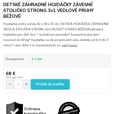
DETSKÉ ZÁHRADNÉ HOJDÁČKY ZÁVESNÉ
STOLIČKO STRONG 3v1 VEDLOVÉ PRUHY
BÉŽOVÉ
Hojdačka vedro cievky 42 x 38 x 33 cm. DETSKÁ HOJDAČKA ZÁHRADNÁ
VISÚCA STOLIČKA STRONG 3in1 BUCKET STRAPS BÉŽOVÁzáhradná
hojdačka pre deti 3in1 .* pohyblivá operadlo* bezpečnostný pás*
nosnosť do 60 kg* hojdačka sa dá prispôsobiť veku dieťaťa od 6 m do 3
rokov* Lano dlhé 2 m (nastaviteľné) vo.
celý popis
Dostupnosť
3-7 dní
68 €
55 €
bez DPH
Pridať do košíka
Ochrana
kupujúcého