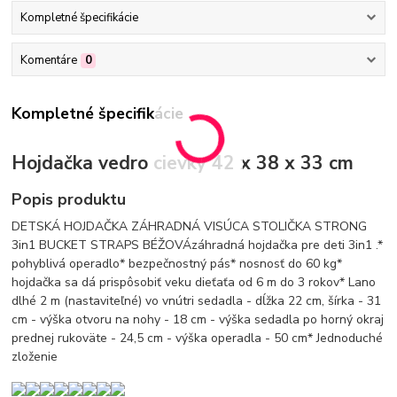
Kompletné špecifikácie
Komentáre
0
Kompletné špecifikácie
Hojdačka vedro cievky 42 x 38 x 33 cm
Popis produktu
DETSKÁ HOJDAČKA ZÁHRADNÁ VISÚCA STOLIČKA STRONG
3in1 BUCKET STRAPS BÉŽOVÁzáhradná hojdačka pre deti 3in1 .*
pohyblivá operadlo* bezpečnostný pás* nosnosť do 60 kg*
hojdačka sa dá prispôsobiť veku dieťaťa od 6 m do 3 rokov* Lano
dlhé 2 m (nastaviteľné) vo vnútri sedadla - dĺžka 22 cm, šírka - 31
cm - výška otvoru na nohy - 18 cm - výška sedadla po horný okraj
prednej rukoväte - 24,5 cm - výška operadla - 50 cm* Jednoduché
zloženie