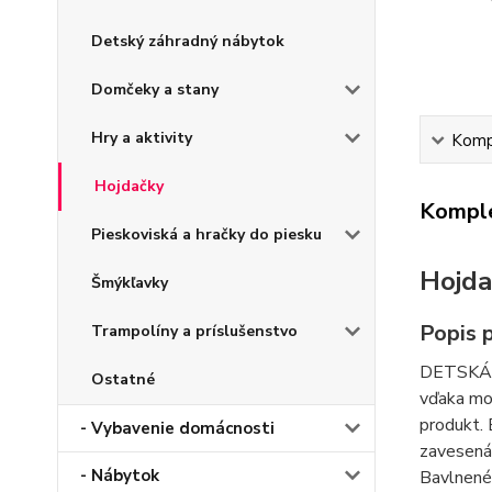
Detský záhradný nábytok
Domčeky a stany
Hry a aktivity
Kompl
Hojdačky
Komple
Pieskoviská a hračky do piesku
Hojda
Šmýkľavky
Popis 
Trampolíny a príslušenstvo
DETSKÁ 
Ostatné
vďaka mož
produkt. 
- Vybavenie domácnosti
zavesená 
- Nábytok
Bavlnené 