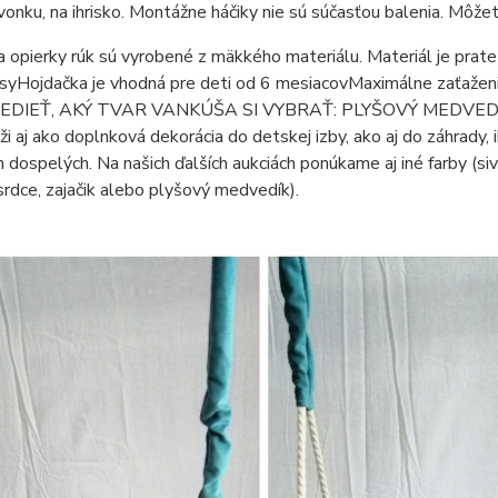
vonku, na ihrisko. Montážne háčiky nie sú súčasťou balenia. Môžete
a opierky rúk sú vyrobené z mäkkého materiálu. Materiál je pr
syHojdačka je vhodná pre deti od 6 mesiacovMaximálne z
EDIEŤ, AKÝ TVAR VANKÚŠA SI VYBRAŤ: PLYŠOVÝ MEDVEDÍK,
ži aj ako doplnková dekorácia do detskej izby, ako aj do záhrady,
dospelých. Na našich ďalších aukciách ponúkame aj iné farby (siv
(srdce, zajačik alebo plyšový medvedík).