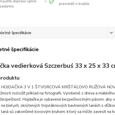
Využite dopravu úplne
presvedčí o kvalite
zadarmo
etné špecifikácie
tné špecifikácie
čka vedierková Szczerbuś 33 x 25 x 33 
produktu
HOJDAČKA 3 V 1 ŠTVORCOVÁ KRIŠTÁĽOVO RUŽOVÁ NOVÁ HOJ
nosti rozložiť príklad na fotografii. Vyrobené z dreva a mäkkéh
Bezpečnosť: Hojdačka je vybavená bezpečnostným pásom, aby vaš
na bielych, skrútených trojvláknových bavlnených lanách s dĺžk
laná sú zakončené kovovým kruhom, ktorý sa môže zavesiť na háč