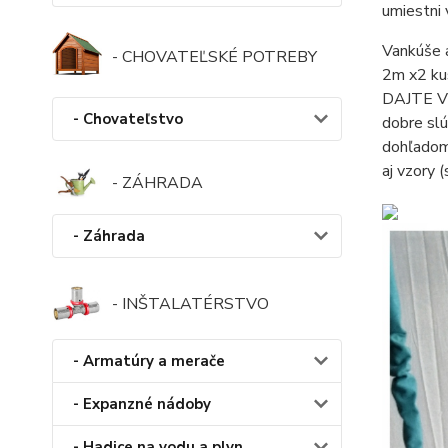
umiestni 
Vankúše 
- CHOVATEĽSKÉ POTREBY
2m x2 ku
DAJTE V
- Chovateľstvo
dobre slú
dohľadom 
aj vzory 
- ZÁHRADA
- Záhrada
- INŠTALATÉRSTVO
- Armatúry a merače
- Expanzné nádoby
- Hadice na vodu a plyn