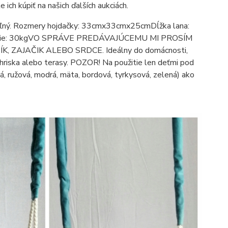
 ich kúpiť na našich ďalších aukciách.
ateľný. Rozmery hojdačky: 33cmx33cmx25cmDĺžka lana:
aťaženie: 30kgVO SPRÁVE PREDÁVAJÚCEMU MI PROSÍM
 ZAJAČIK ALEBO SRDCE. Ideálny do domácnosti,
 ihriska alebo terasy. POZOR! Na použitie len deťmi pod
á, ružová, modrá, mäta, bordová, tyrkysová, zelená) ako