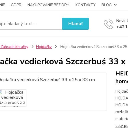
NIE
GDPR
NAKUPOVANIE BEZ DPH
KONTAKTY
BLOG
Neviet
Hľadať
+421
 Záhradné hračky
Hojdačky
Hojdačka vedierková Szczerbuś 33 x 25
ačka vedierková Szczerbuś 33 x
HEJ
home
Hojdač
HOJDA
HOJDAČ
rozlož
materi
celý p