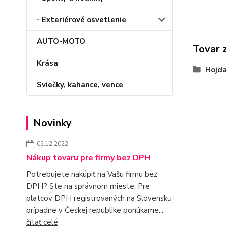
- Exteriérové osvetlenie
AUTO-MOTO
Tovar 
Krása
Hojd
Sviečky, kahance, vence
Novinky
05.12.2022
Nákup tovaru pre firmy bez DPH
Potrebujete nakúpiť na Vašu firmu bez
DPH? Ste na správnom mieste. Pre
platcov DPH registrovaných na Slovensku
prípadne v Českej republike ponúkame...
čítať celé