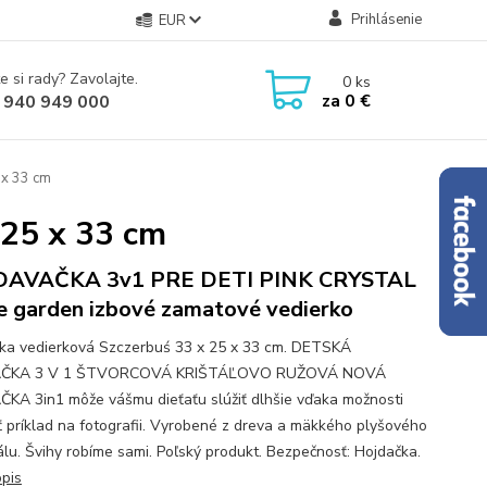
Prihlásenie
EUR
e si rady? Zavolajte.
0
ks
za
0 €
 940 949 000
 x 33 cm
 25 x 33 cm
DAVAČKA 3v1 PRE DETI PINK CRYSTAL
 garden izbové zamatové vedierko
ka vedierková Szczerbuś 33 x 25 x 33 cm. DETSKÁ
ČKA 3 V 1 ŠTVORCOVÁ KRIŠTÁĽOVO RUŽOVÁ NOVÁ
KA 3in1 môže vášmu dieťaťu slúžiť dlhšie vďaka možnosti
iť príklad na fotografii. Vyrobené z dreva a mäkkého plyšového
álu. Švihy robíme sami. Poľský produkt. Bezpečnosť: Hojdačka.
opis