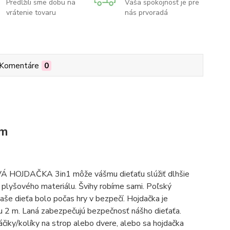
Predĺžili sme dobu na
Vaša spokojnosť je pre
vrátenie tovaru
nás prvoradá
Komentáre
0
cm
DAČKA 3in1 môže vášmu dieťaťu slúžiť dlhšie
o plyšového materiálu. Švihy robíme sami. Poľský
e dieťa bolo počas hry v bezpečí. Hojdačka je
ou 2 m. Laná zabezpečujú bezpečnosť nášho dieťaťa.
iky/kolíky na strop alebo dvere, alebo sa hojdačka