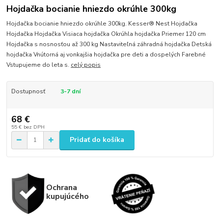
Hojdačka bocianie hniezdo okrúhle 300kg
Hojdačka bocianie hniezdo okrúhle 300kg. Kesser® Nest Hojdačka
Hojdačka Hojdačka Visiaca hojdačka Okrúhla hojdačka Priemer 120 cm
Hojdačka s nosnosťou až 300 kg Nastaviteľná záhradná hojdačka Detská
hojdačka Vnútorná aj vonkajšia hojdačka pre deti a dospelých Farebné
Vstupujeme do leta s.
celý popis
Dostupnosť
3-7 dní
68 €
55 €
bez DPH
Pridať do košíka
Ochrana
kupujúcého