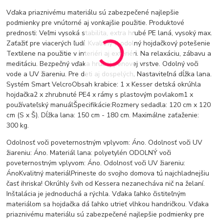
Vďaka priaznivému materiálu sú zabezpečené najlepšie
podmienky pre vnútorné aj vonkajšie použitie. Produktové
prednosti: Veľmi vysoká stabilita, extra hrubé PE laná, vysoký max.
Zaťažiť pre viacerých ľudí. Kvalitný a odolný hojdačkový potešenie
Textilene na použitie v interiéri aj exteriéri. Na relaxáciu, zábavu a
meditáciu. Bezpečný vďaka hrubej penovej vrstve. Odolný voči
vode a UV žiareniu. Pre deti aj dospelých. Nastaviteľná dĺžka lana.
Systém Smart VelcroObsah krabice: 1 x Kesser detská okrúhla
hojdačka2 x zhrubnuté PE4 x rámy s plastovým povlakom1 x
používateľský manuálŠpecifikácie:Rozmery sedadla: 120 cm x 120
cm (S x Š). Dĺžka lana: 150 cm - 180 cm. Maximálne zaťaženie:
300 kg.
Odolnosť voči poveternostným vplyvom: Áno. Odolnosť voči UV
žiareniu: Áno. Materiál lana: polyetylén ODOLNÝ voči
poveternostným vplyvom: Áno. Odolnosť voči UV žiareniu:
ÁnoKvalitný materiálPrineste do svojho domova tú najchladnejšiu
časť ihriska! Okrúhly švih od Kessera nezanecháva nič na želaní.
Inštalácia je jednoduchá a rýchla. Vďaka ľahko čistiteľným
materiálom sa hojdačka dá ľahko utrieť vlhkou handričkou. Vďaka
priaznivému materiálu sú zabezpečené najlepšie podmienky pre