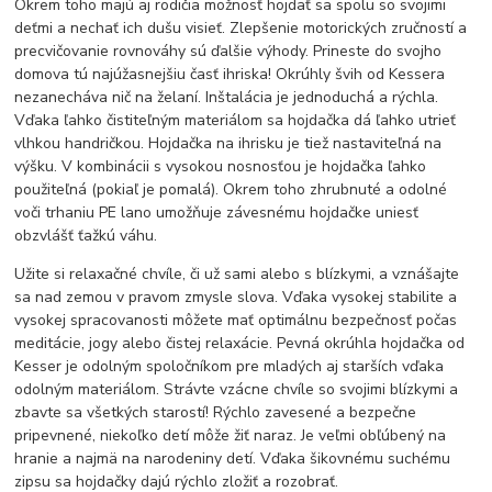
Okrem toho majú aj rodičia možnosť hojdať sa spolu so svojimi
deťmi a nechať ich dušu visieť. Zlepšenie motorických zručností a
precvičovanie rovnováhy sú ďalšie výhody. Prineste do svojho
domova tú najúžasnejšiu časť ihriska! Okrúhly švih od Kessera
nezanecháva nič na želaní. Inštalácia je jednoduchá a rýchla.
Vďaka ľahko čistiteľným materiálom sa hojdačka dá ľahko utrieť
vlhkou handričkou. Hojdačka na ihrisku je tiež nastaviteľná na
výšku. V kombinácii s vysokou nosnosťou je hojdačka ľahko
použiteľná (pokiaľ je pomalá). Okrem toho zhrubnuté a odolné
voči trhaniu PE lano umožňuje závesnému hojdačke uniesť
obzvlášť ťažkú váhu.
Užite si relaxačné chvíle, či už sami alebo s blízkymi, a vznášajte
sa nad zemou v pravom zmysle slova. Vďaka vysokej stabilite a
vysokej spracovanosti môžete mať optimálnu bezpečnosť počas
meditácie, jogy alebo čistej relaxácie. Pevná okrúhla hojdačka od
Kesser je odolným spoločníkom pre mladých aj starších vďaka
odolným materiálom. Strávte vzácne chvíle so svojimi blízkymi a
zbavte sa všetkých starostí! Rýchlo zavesené a bezpečne
pripevnené, niekoľko detí môže žiť naraz. Je veľmi obľúbený na
hranie a najmä na narodeniny detí. Vďaka šikovnému suchému
zipsu sa hojdačky dajú rýchlo zložiť a rozobrať.