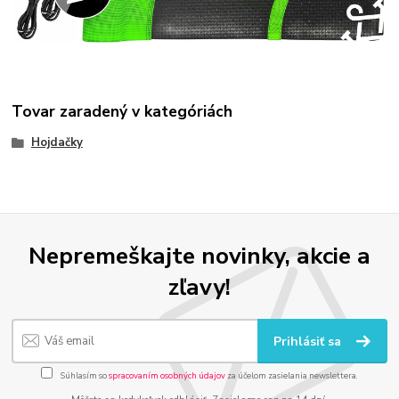
Tovar zaradený v kategóriách
Hojdačky
Nepremeškajte novinky, akcie a
zľavy!
Prihlásiť sa
Súhlasím so
spracovaním osobných údajov
za účelom zasielania newslettera.