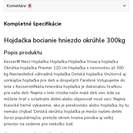
Komentáre
0
Kompletné špecifikácie
Hojdačka bocianie hniezdo okrúhle 300kg
Popis produktu
Kesser® Nest Hojdačka Hojdačka Hojdačka Visiaca hojdačka
Okrúhla hojdačka Priemer 120 cm Hojdačka s nosnosťou až 300
kg Nastaviteľná záhradná hojdačka Detská hojdačka Vnútorná aj
vonkajšia hojdačka pre deti a dospelých Farebné Vstupujeme do
leta s KesseromNaša hniezdna hojdačka je dokonalou hračkou
pre vaše deti. Najmä v lete chodia naše malé deti von, kde sa
môžete hrať s ostatnými deťmi alebo objavovať nové veci. Najmä
klasické herné vybavenie, ako je pieskovisko alebo hojdačka, by tu
nemalo chýbať. Detská okrúhla hojdačka je medzi našimi deťmi
čoraz populárnejšia, pretože okrem hrania ponúka aj veľký
priestor na sedenie pre niekoľko ľudí.