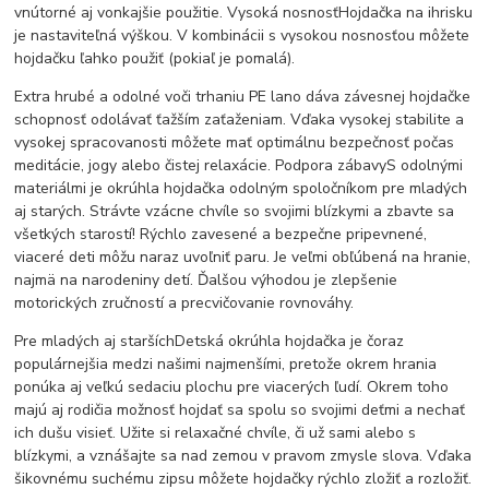
vnútorné aj vonkajšie použitie. Vysoká nosnosťHojdačka na ihrisku
je nastaviteľná výškou. V kombinácii s vysokou nosnosťou môžete
hojdačku ľahko použiť (pokiaľ je pomalá).
Extra hrubé a odolné voči trhaniu PE lano dáva závesnej hojdačke
schopnosť odolávať ťažším zaťaženiam. Vďaka vysokej stabilite a
vysokej spracovanosti môžete mať optimálnu bezpečnosť počas
meditácie, jogy alebo čistej relaxácie. Podpora zábavyS odolnými
materiálmi je okrúhla hojdačka odolným spoločníkom pre mladých
aj starých. Strávte vzácne chvíle so svojimi blízkymi a zbavte sa
všetkých starostí! Rýchlo zavesené a bezpečne pripevnené,
viaceré deti môžu naraz uvoľniť paru. Je veľmi obľúbená na hranie,
najmä na narodeniny detí. Ďalšou výhodou je zlepšenie
motorických zručností a precvičovanie rovnováhy.
Pre mladých aj staršíchDetská okrúhla hojdačka je čoraz
populárnejšia medzi našimi najmenšími, pretože okrem hrania
ponúka aj veľkú sedaciu plochu pre viacerých ľudí. Okrem toho
majú aj rodičia možnosť hojdať sa spolu so svojimi deťmi a nechať
ich dušu visieť. Užite si relaxačné chvíle, či už sami alebo s
blízkymi, a vznášajte sa nad zemou v pravom zmysle slova. Vďaka
šikovnému suchému zipsu môžete hojdačky rýchlo zložiť a rozložiť.