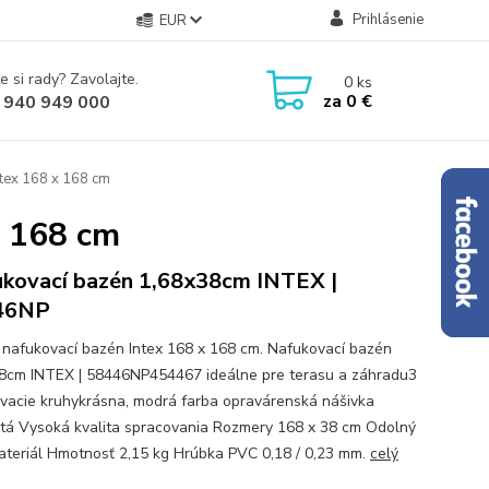
Prihlásenie
EUR
e si rady? Zavolajte.
0
ks
za
0 €
 940 949 000
ntex 168 x 168 cm
x 168 cm
kovací bazén 1,68x38cm INTEX |
46NP
 nafukovací bazén Intex 168 x 168 cm. Nafukovací bazén
8cm INTEX | 58446NP454467 ideálne pre terasu a záhradu3
vacie kruhykrásna, modrá farba opravárenská nášivka
tá Vysoká kvalita spracovania Rozmery 168 x 38 cm Odolný
teriál Hmotnosť 2,15 kg Hrúbka PVC 0,18 / 0,23 mm.
celý