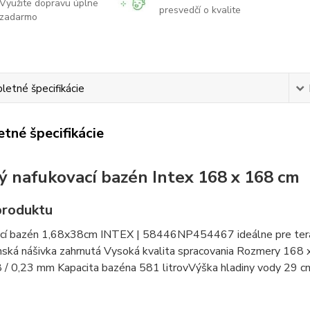
Využite dopravu úplne
presvedčí o kvalite
zadarmo
etné špecifikácie
tné špecifikácie
ý nafukovací bazén Intex 168 x 168 cm
produktu
cí bazén 1,68x38cm INTEX | 58446NP454467 ideálne pre terasu
nská nášivka zahrnutá Vysoká kvalita spracovania Rozmery 168
 / 0,23 mm Kapacita bazéna 581 litrovVýška hladiny vody 29 