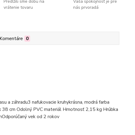
Predĺžili sme dobu na
Vaša spokojnosť je pre
vrátenie tovaru
nás prvoradá
Komentáre
0
 a záhradu3 nafukovacie kruhykrásna, modrá farba
 x 38 cm Odolný PVC materiál Hmotnosť 2,15 kg Hrúbka
cmOdporúčaný vek od 2 rokov