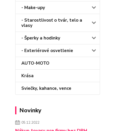
- Make-upy
- Starostlivosť o tvár, telo a
vlasy
- Šperky a hodinky
- Exteriérové osvetlenie
AUTO-MOTO
Krása
Sviečky, kahance, vence
Novinky
05.12.2022
Nákup tovaru pre firmy bez DPH