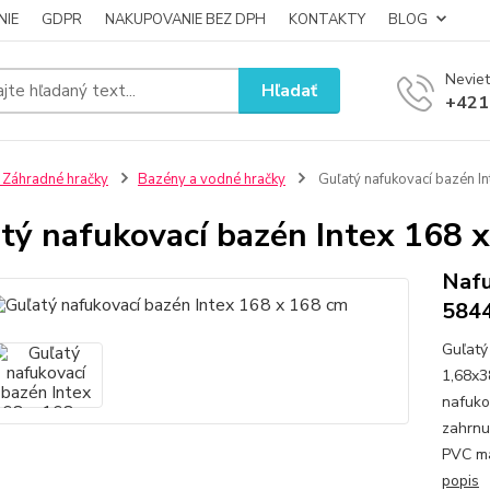
NIE
GDPR
NAKUPOVANIE BEZ DPH
KONTAKTY
BLOG
Neviet
Hľadať
+421
 Záhradné hračky
Bazény a vodné hračky
Guľatý nafukovací bazén I
tý nafukovací bazén Intex 168 
Nafu
584
Guľatý
1,68x3
nafuko
zahrnu
PVC ma
popis